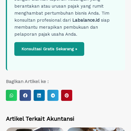
berantakan atau urusan pajak yang rumit
menghambat pertumbuhan bisnis Anda. Tim
konsultan profesional dari
Labalance.id
siap
membantu merapikan pembukuan dan
pelaporan pajak usaha Anda.
Konsultasi Gratis Sekarang »
Bagikan Artikel ke :
S
S
S
S
S
h
h
h
h
h
a
a
a
a
a
r
r
r
r
r
Artikel Terkait
Akuntansi
e
e
e
e
e
o
o
o
o
o