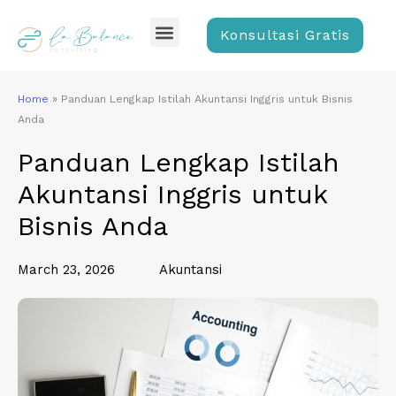
Skip
Menu
to
Konsultasi Gratis
content
Home
»
Panduan Lengkap Istilah Akuntansi Inggris untuk Bisnis
Anda
Panduan Lengkap Istilah
Akuntansi Inggris untuk
Bisnis Anda
March 23, 2026
Akuntansi