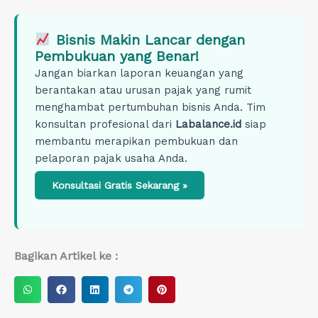
Bisnis Makin Lancar dengan
Pembukuan yang Benar!
Jangan biarkan laporan keuangan yang
berantakan atau urusan pajak yang rumit
menghambat pertumbuhan bisnis Anda. Tim
konsultan profesional dari
Labalance.id
siap
membantu merapikan pembukuan dan
pelaporan pajak usaha Anda.
Konsultasi Gratis Sekarang »
Bagikan Artikel ke :
S
S
S
S
S
h
h
h
h
h
a
a
a
a
a