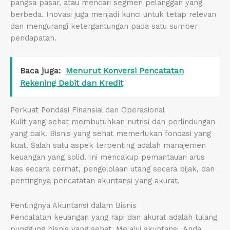
pangsa pasar, atau mencari segmen pelanggan yang
berbeda. Inovasi juga menjadi kunci untuk tetap relevan
dan mengurangi ketergantungan pada satu sumber
pendapatan.
Baca juga:
Menurut Konversi Pencatatan
Rekening Debit dan Kredit
Perkuat Pondasi Finansial dan Operasional
Kulit yang sehat membutuhkan nutrisi dan perlindungan
yang baik. Bisnis yang sehat memerlukan fondasi yang
kuat. Salah satu aspek terpenting adalah manajemen
keuangan yang solid. Ini mencakup pemantauan arus
kas secara cermat, pengelolaan utang secara bijak, dan
pentingnya pencatatan akuntansi yang akurat.
Pentingnya Akuntansi dalam Bisnis
Pencatatan keuangan yang rapi dan akurat adalah tulang
punggung bisnis yang sehat. Melalui akuntansi, Anda