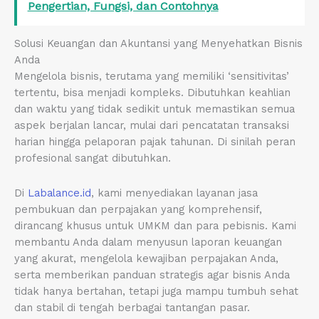
Pengertian, Fungsi, dan Contohnya
Solusi Keuangan dan Akuntansi yang Menyehatkan Bisnis
Anda
Mengelola bisnis, terutama yang memiliki ‘sensitivitas’
tertentu, bisa menjadi kompleks. Dibutuhkan keahlian
dan waktu yang tidak sedikit untuk memastikan semua
aspek berjalan lancar, mulai dari pencatatan transaksi
harian hingga pelaporan pajak tahunan. Di sinilah peran
profesional sangat dibutuhkan.
Di
Labalance.id
, kami menyediakan layanan jasa
pembukuan dan perpajakan yang komprehensif,
dirancang khusus untuk UMKM dan para pebisnis. Kami
membantu Anda dalam menyusun laporan keuangan
yang akurat, mengelola kewajiban perpajakan Anda,
serta memberikan panduan strategis agar bisnis Anda
tidak hanya bertahan, tetapi juga mampu tumbuh sehat
dan stabil di tengah berbagai tantangan pasar.