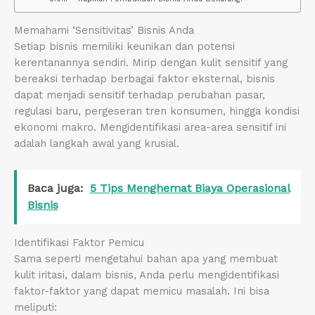
Memahami ‘Sensitivitas’ Bisnis Anda
Setiap bisnis memiliki keunikan dan potensi
kerentanannya sendiri. Mirip dengan kulit sensitif yang
bereaksi terhadap berbagai faktor eksternal, bisnis
dapat menjadi sensitif terhadap perubahan pasar,
regulasi baru, pergeseran tren konsumen, hingga kondisi
ekonomi makro. Mengidentifikasi area-area sensitif ini
adalah langkah awal yang krusial.
Baca juga:
5 Tips Menghemat Biaya Operasional
Bisnis
Identifikasi Faktor Pemicu
Sama seperti mengetahui bahan apa yang membuat
kulit iritasi, dalam bisnis, Anda perlu mengidentifikasi
faktor-faktor yang dapat memicu masalah. Ini bisa
meliputi: