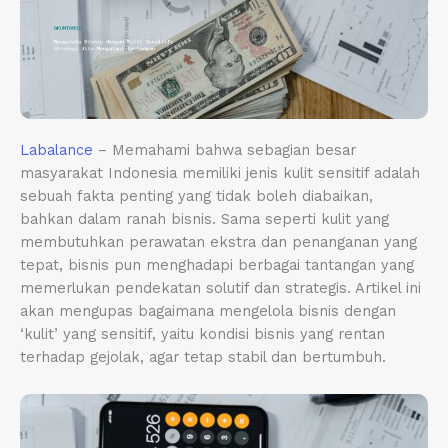
Labalance
– Memahami bahwa sebagian besar
masyarakat Indonesia memiliki jenis kulit sensitif adalah
sebuah fakta penting yang tidak boleh diabaikan,
bahkan dalam ranah bisnis. Sama seperti kulit yang
membutuhkan perawatan ekstra dan penanganan yang
tepat, bisnis pun menghadapi berbagai tantangan yang
memerlukan pendekatan solutif dan strategis. Artikel ini
akan mengupas bagaimana mengelola bisnis dengan
‘kulit’ yang sensitif, yaitu kondisi bisnis yang rentan
terhadap gejolak, agar tetap stabil dan bertumbuh.