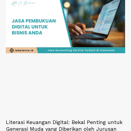
Literasi Keuangan Digital: Bekal Penting untuk
Generasi Muda yang Diberikan oleh Jurusan