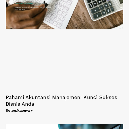
Pahami Akuntansi Manajemen: Kunci Sukses
Bisnis Anda
Selengkapnya »