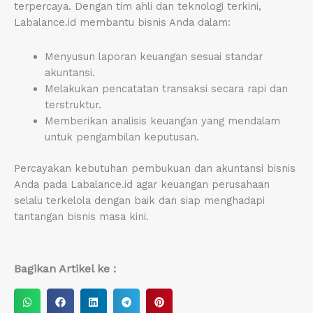
terpercaya. Dengan tim ahli dan teknologi terkini,
Labalance.id membantu bisnis Anda dalam:
Menyusun laporan keuangan sesuai standar
akuntansi.
Melakukan pencatatan transaksi secara rapi dan
terstruktur.
Memberikan analisis keuangan yang mendalam
untuk pengambilan keputusan.
Percayakan kebutuhan pembukuan dan akuntansi bisnis
Anda pada Labalance.id agar keuangan perusahaan
selalu terkelola dengan baik dan siap menghadapi
tantangan bisnis masa kini.
Bagikan Artikel ke :
S
S
S
S
S
h
h
h
h
h