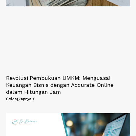
Revolusi Pembukuan UMKM: Menguasai
Keuangan Bisnis dengan Accurate Online
dalam Hitungan Jam
Selengkapnya »