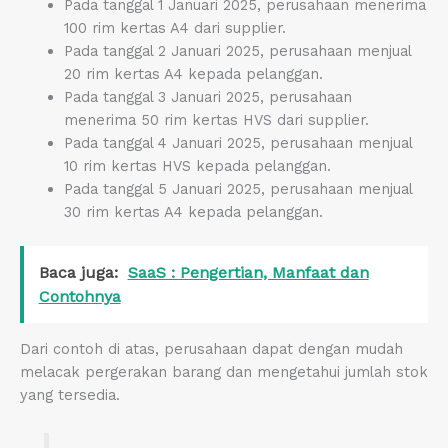
Pada tanggal 1 Januari 2025, perusahaan menerima
100 rim kertas A4 dari supplier.
Pada tanggal 2 Januari 2025, perusahaan menjual
20 rim kertas A4 kepada pelanggan.
Pada tanggal 3 Januari 2025, perusahaan
menerima 50 rim kertas HVS dari supplier.
Pada tanggal 4 Januari 2025, perusahaan menjual
10 rim kertas HVS kepada pelanggan.
Pada tanggal 5 Januari 2025, perusahaan menjual
30 rim kertas A4 kepada pelanggan.
Baca juga:
SaaS : Pengertian, Manfaat dan
Contohnya
Dari contoh di atas, perusahaan dapat dengan mudah
melacak pergerakan barang dan mengetahui jumlah stok
yang tersedia.