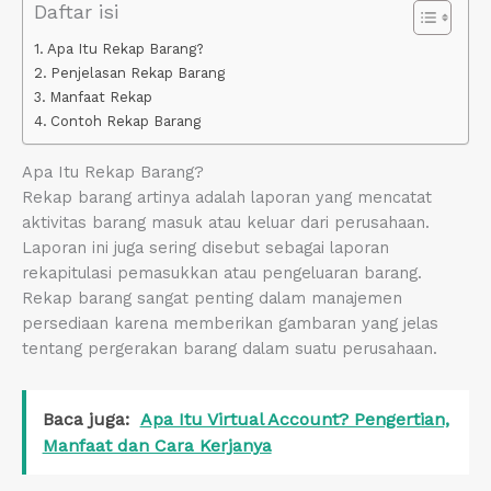
Daftar isi
Apa Itu Rekap Barang?
Penjelasan Rekap Barang
Manfaat Rekap
Contoh Rekap Barang
Apa Itu Rekap Barang?
Rekap barang artinya adalah laporan yang mencatat
aktivitas barang masuk atau keluar dari perusahaan.
Laporan ini juga sering disebut sebagai laporan
rekapitulasi pemasukkan atau pengeluaran barang.
Rekap barang sangat penting dalam manajemen
persediaan karena memberikan gambaran yang jelas
tentang pergerakan barang dalam suatu perusahaan.
Baca juga:
Apa Itu Virtual Account? Pengertian,
Manfaat dan Cara Kerjanya