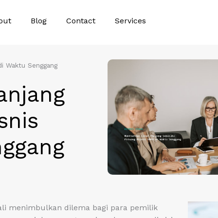
out
Blog
Contact
Services
di Waktu Senggang
anjang
snis
nggang
ali menimbulkan dilema bagi para pemilik