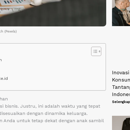
ch (Pexels)
n
Inovas
e.id
Konsum
Tantan
Indone
han
Selengkap
 bisnis. Justru, ini adalah waktu yang tepat
 disesuaikan dengan dinamika keluarga.
n Anda untuk tetap dekat dengan anak sambil