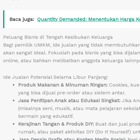
Baca juga:
Quantity Demanded: Menentukan Harga 
Peluang Bisnis di Tengah Kesibukan Keluarga
Bagi pemilik UMKM, ide jualan yang tidak membutuhka
akan sangat ideal. Fokuslah pada bisnis yang bisa dija
online, atau bahkan melibatkan anggota keluarga lainny
Ide Jualan Potensial Selama Libur Panjang:
Produk Makanan & Minuman Ringan:
Cookies, kue
yang bisa dijual pre-order atau sistem antar.
Jasa Penitipan Anak atau Edukasi Singkat:
Jika An
(misalnya seni, musik, atau mata pelajaran sekola
bermain yang edukatif.
Kerajinan Tangan & Produk DIY:
Buat dan jual prod
rumah, atau paket aktivitas DIY (Do It Yourself) u
Jasa Desain Grafis atau Konten Media Sosial:
Bagi 