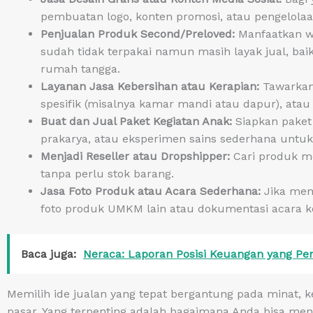
pembuatan logo, konten promosi, atau pengelolaan
Penjualan Produk Second/Preloved:
Manfaatkan w
sudah tidak terpakai namun masih layak jual, ba
rumah tangga.
Layanan Jasa Kebersihan atau Kerapian:
Tawarkan
spesifik (misalnya kamar mandi atau dapur), at
Buat dan Jual Paket Kegiatan Anak:
Siapkan paket 
prakarya, atau eksperimen sains sederhana untuk 
Menjadi Reseller atau Dropshipper:
Cari produk me
tanpa perlu stok barang.
Jasa Foto Produk atau Acara Sederhana:
Jika memi
foto produk UMKM lain atau dokumentasi acara ke
Baca juga:
Neraca: Laporan Posisi Keuangan yang Pen
Memilih ide jualan yang tepat bergantung pada minat, ke
pasar. Yang terpenting adalah bagaimana Anda bisa menge