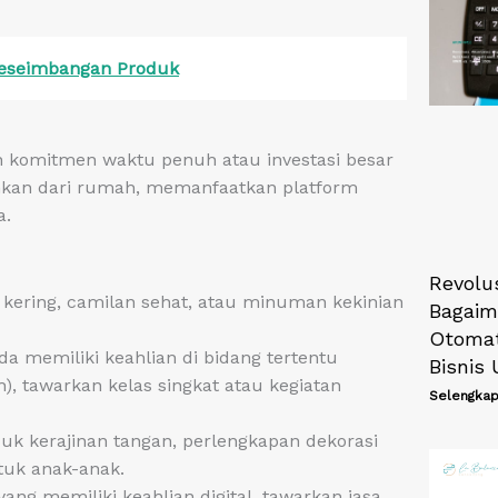
Keseimbangan Produk
n komitmen waktu penuh atau investasi besar
lankan dari rumah, memanfaatkan platform
a.
Revolus
 kering, camilan sehat, atau minuman kekinian
Bagaim
Otomat
da memiliki keahlian di bidang tertentu
Bisnis
h), tawarkan kelas singkat atau kegiatan
Selengkap
uk kerajinan tangan, perlengkapan dekorasi
ntuk anak-anak.
yang memiliki keahlian digital, tawarkan jasa