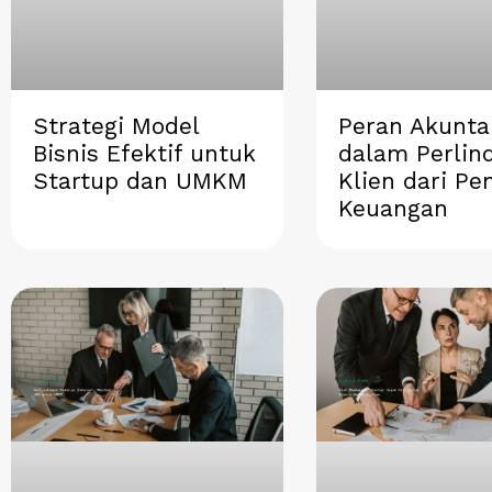
a
o
d
r
r
p
o
i
a
e
p
k
n
m
s
t
Strategi Model
Peran Akunta
Bisnis Efektif untuk
dalam Perlin
Startup dan UMKM
Klien dari Pe
Keuangan