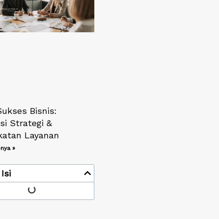
Sukses Bisnis:
i Strategi &
katan Layanan
nya »
Isi