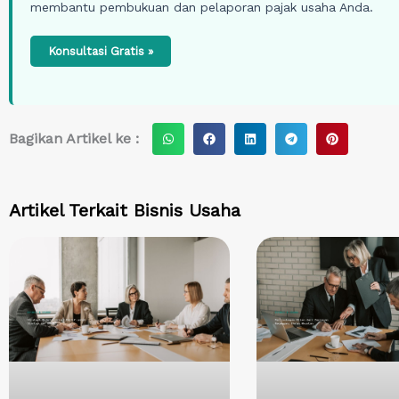
membantu pembukuan dan pelaporan pajak usaha Anda.
Konsultasi Gratis »
S
S
S
S
S
Bagikan Artikel ke :
h
h
h
h
h
a
a
a
a
a
r
r
r
r
r
Artikel Terkait
Bisnis Usaha
e
e
e
e
e
o
o
o
o
o
n
n
n
n
n
w
f
l
t
p
h
a
i
e
i
a
c
n
l
n
t
e
k
e
t
s
b
e
g
e