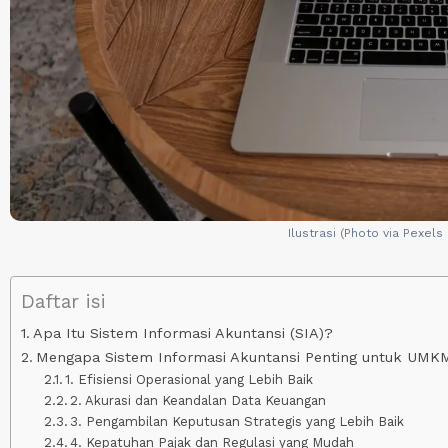
Ilustrasi (Photo via Pexels
Daftar isi
Apa Itu Sistem Informasi Akuntansi (SIA)?
Mengapa Sistem Informasi Akuntansi Penting untuk UMK
1. Efisiensi Operasional yang Lebih Baik
2. Akurasi dan Keandalan Data Keuangan
3. Pengambilan Keputusan Strategis yang Lebih Baik
4. Kepatuhan Pajak dan Regulasi yang Mudah