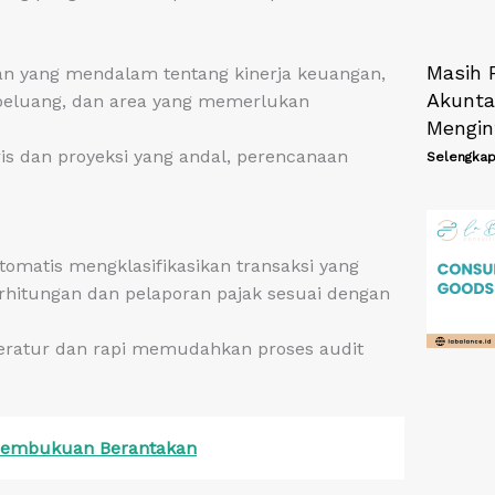
Masih 
an yang mendalam tentang kinerja keuangan,
Akuntan
peluang, dan area yang memerlukan
Mengin
is dan proyeksi yang andal, perencanaan
Selengkap
tomatis mengklasifikasikan transaksi yang
rhitungan dan pelaporan pajak sesuai dengan
ratur dan rapi memudahkan proses audit
t Pembukuan Berantakan