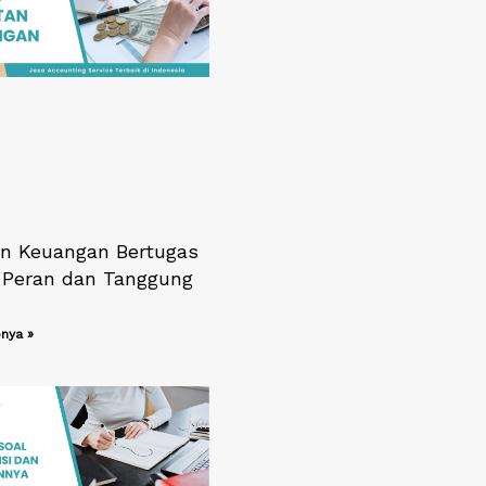
n Keuangan Bertugas
 Peran dan Tanggung
nya »