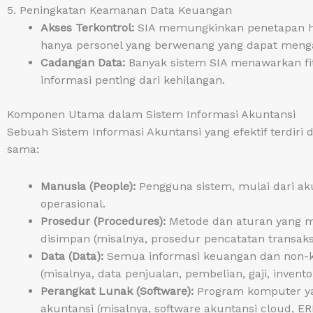
5. Peningkatan Keamanan Data Keuangan
Akses Terkontrol:
SIA memungkinkan penetapan ha
hanya personel yang berwenang yang dapat mengak
Cadangan Data:
Banyak sistem SIA menawarkan fit
informasi penting dari kehilangan.
Komponen Utama dalam Sistem Informasi Akuntansi
Sebuah Sistem Informasi Akuntansi yang efektif terdiri
sama:
Manusia (People):
Pengguna sistem, mulai dari ak
operasional.
Prosedur (Procedures):
Metode dan aturan yang m
disimpan (misalnya, prosedur pencatatan transaks
Data (Data):
Semua informasi keuangan dan non-ke
(misalnya, data penjualan, pembelian, gaji, inventor
Perangkat Lunak (Software):
Program komputer y
akuntansi (misalnya, software akuntansi cloud, ER