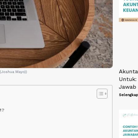
Akunta
 (Joshua Mayo))
Untuk:
Jawab
Selengkap
M?