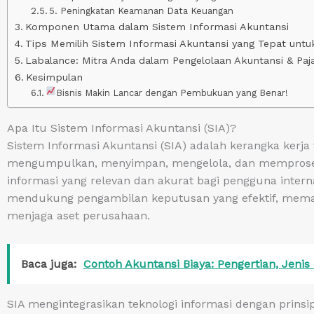
5. Peningkatan Keamanan Data Keuangan
Komponen Utama dalam Sistem Informasi Akuntansi
Tips Memilih Sistem Informasi Akuntansi yang Tepat untu
Labalance: Mitra Anda dalam Pengelolaan Akuntansi & Paj
Kesimpulan
Bisnis Makin Lancar dengan Pembukuan yang Benar!
Apa Itu Sistem Informasi Akuntansi (SIA)?
Sistem Informasi Akuntansi (SIA) adalah kerangka kerja
mengumpulkan, menyimpan, mengelola, dan memprose
informasi yang relevan dan akurat bagi pengguna inte
mendukung pengambilan keputusan yang efektif, memas
menjaga aset perusahaan.
Baca juga:
Contoh Akuntansi Biaya: Pengertian, Jenis
SIA mengintegrasikan teknologi informasi dengan prins