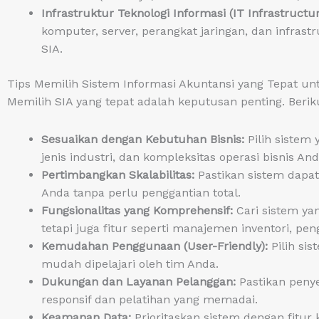
Infrastruktur Teknologi Informasi (IT Infrastructur
komputer, server, perangkat jaringan, dan infras
SIA.
Tips Memilih Sistem Informasi Akuntansi yang Tepat un
Memilih SIA yang tepat adalah keputusan penting. Beri
Sesuaikan dengan Kebutuhan Bisnis:
Pilih sistem 
jenis industri, dan kompleksitas operasi bisnis And
Pertimbangkan Skalabilitas:
Pastikan sistem dapa
Anda tanpa perlu penggantian total.
Fungsionalitas yang Komprehensif:
Cari sistem ya
tetapi juga fitur seperti manajemen inventori, peng
Kemudahan Penggunaan (User-Friendly):
Pilih si
mudah dipelajari oleh tim Anda.
Dukungan dan Layanan Pelanggan:
Pastikan peny
responsif dan pelatihan yang memadai.
Keamanan Data:
Prioritaskan sistem dengan fitu