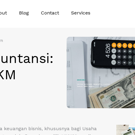
out
Blog
Contact
Services
rn
untansi:
MKM
ola keuangan bisnis, khususnya bagi Usaha