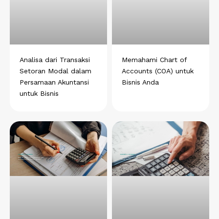
s
b
e
g
e
a
o
d
r
r
p
o
i
a
e
p
k
n
m
s
t
Analisa dari Transaksi
Memahami Chart of
Setoran Modal dalam
Accounts (COA) untuk
Persamaan Akuntansi
Bisnis Anda
untuk Bisnis