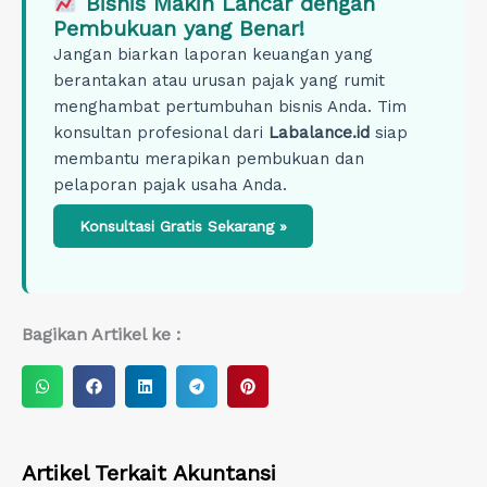
Bisnis Makin Lancar dengan
Pembukuan yang Benar!
Jangan biarkan laporan keuangan yang
berantakan atau urusan pajak yang rumit
menghambat pertumbuhan bisnis Anda. Tim
konsultan profesional dari
Labalance.id
siap
membantu merapikan pembukuan dan
pelaporan pajak usaha Anda.
Konsultasi Gratis Sekarang »
Bagikan Artikel ke :
S
S
S
S
S
h
h
h
h
h
a
a
a
a
a
r
r
r
r
r
Artikel Terkait
Akuntansi
e
e
e
e
e