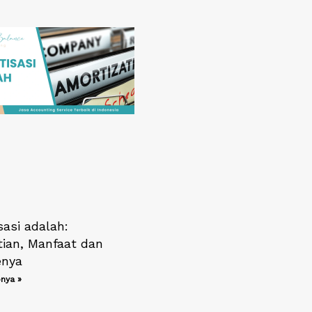
sasi adalah:
tian, Manfaat dan
enya
nya »