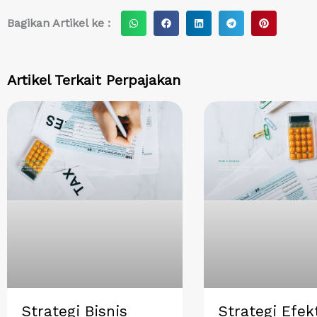
S
S
S
S
S
Bagikan Artikel ke :
h
h
h
h
h
a
a
a
a
a
r
r
r
r
r
Artikel Terkait
Perpajakan
e
e
e
e
e
o
o
o
o
o
n
n
n
n
n
w
f
l
t
p
h
a
i
e
i
a
c
n
l
n
t
e
k
e
t
s
b
e
g
e
a
o
d
r
r
p
o
i
a
e
p
k
n
m
s
t
Strategi Bisnis
Strategi Efekt