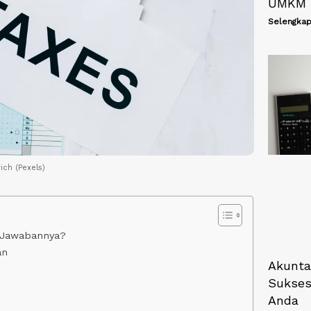
UMKM
Selengkap
vich (Pexels)
n Jawabannya?
an
Akunta
Sukses
Anda