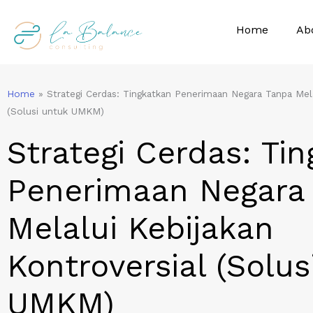
Skip
to
Home
Ab
content
Home
»
Strategi Cerdas: Tingkatkan Penerimaan Negara Tanpa Mela
(Solusi untuk UMKM)
Strategi Cerdas: Ti
Penerimaan Negara
Melalui Kebijakan
Kontroversial (Solus
UMKM)