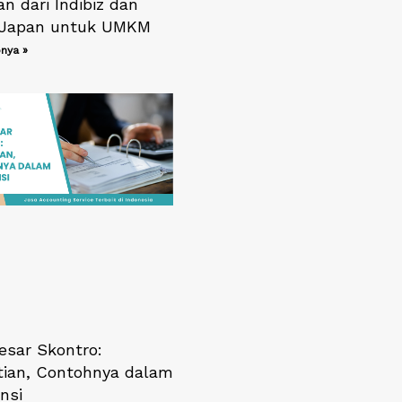
an dari Indibiz dan
i Japan untuk UMKM
nya »
esar Skontro:
tian, Contohnya dalam
nsi