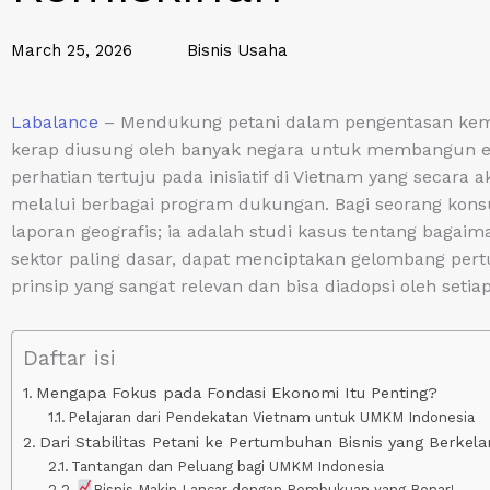
March 25, 2026
Bisnis Usaha
Labalance
– Mendukung petani dalam pengentasan kemi
kerap diusung oleh banyak negara untuk membangun eko
perhatian tertuju pada inisiatif di Vietnam yang secara 
melalui berbagai program dukungan. Bagi seorang konsul
laporan geografis; ia adalah studi kasus tentang bagaim
sektor paling dasar, dapat menciptakan gelombang pert
prinsip yang sangat relevan dan bisa diadopsi oleh set
Daftar isi
Mengapa Fokus pada Fondasi Ekonomi Itu Penting?
Pelajaran dari Pendekatan Vietnam untuk UMKM Indonesia
Dari Stabilitas Petani ke Pertumbuhan Bisnis yang Berkela
Tantangan dan Peluang bagi UMKM Indonesia
Bisnis Makin Lancar dengan Pembukuan yang Benar!