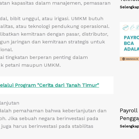
katan kapasitas dalam manajemen, pemasaran
Selengkap
al, bibit unggul, atau irigasi. UMKM butuh
litas, atau teknologi pendukung operasional.
batkan kemitraan dengan pasar, distributor,
un jaringan dan kemitraan strategis untuk
ional.
ai tingkatan berperan penting dalam
ntuk petani maupun UMKM.
lalui Program "Cerita dari Tanah Timur"
lanjutan
Payroll
M adalah pemahaman bahwa keberlanjutan dan
Penggaj
h. Jika sebuah negara berinvestasi pada
 juga harus berinvestasi pada stabilitas
Selengkap