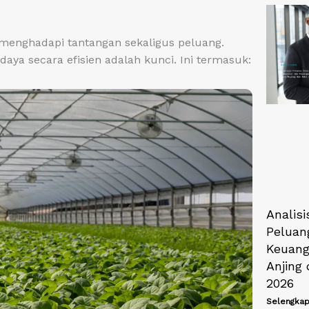
 menghadapi tantangan sekaligus peluang.
ya secara efisien adalah kunci. Ini termasuk:
Analisi
Peluan
Keuang
Anjing 
2026
Selengkap