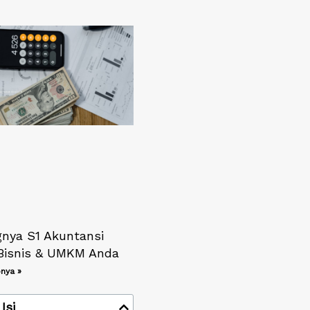
gnya S1 Akuntansi
Bisnis & UMKM Anda
nya »
Isi