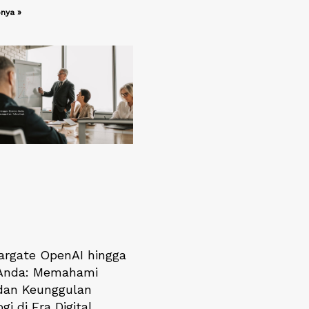
nya »
targate OpenAI hingga
 Anda: Memahami
 dan Keunggulan
gi di Era Digital