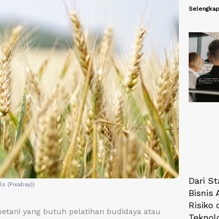
Selengkap
Dari S
ls (Pixabay))
Bisnis
Risiko
etani yang butuh pelatihan budidaya atau
Teknolo