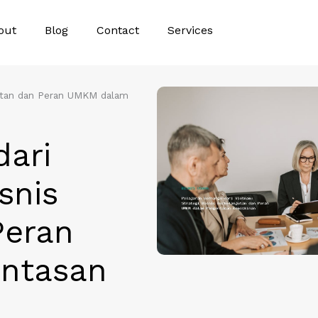
out
Blog
Contact
Services
njutan dan Peran UMKM dalam
dari
snis
Peran
ntasan