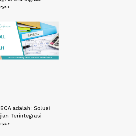
nya »
 BCA adalah: Solusi
ian Terintegrasi
nya »