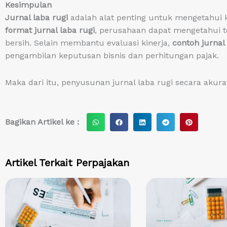
Kesimpulan
Jurnal laba rugi
adalah alat penting untuk mengetahui
format jurnal laba rugi
, perusahaan dapat mengetahui to
bersih. Selain membantu evaluasi kinerja,
contoh jurnal 
pengambilan keputusan bisnis dan perhitungan pajak.
Maka dari itu, penyusunan jurnal laba rugi secara akura
S
S
S
S
S
Bagikan Artikel ke :
h
h
h
h
h
a
a
a
a
a
r
r
r
r
r
Artikel Terkait
Perpajakan
e
e
e
e
e
o
o
o
o
o
n
n
n
n
n
w
f
l
t
p
h
a
i
e
i