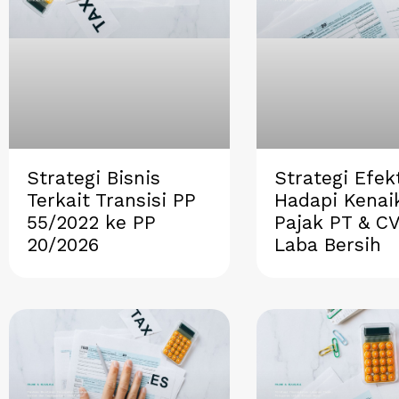
a
c
n
l
n
t
e
k
e
t
s
b
e
g
e
a
o
d
r
r
p
o
i
a
e
p
k
n
m
s
t
Strategi Bisnis
Strategi Efekt
Terkait Transisi PP
Hadapi Kenai
55/2022 ke PP
Pajak PT & C
20/2026
Laba Bersih