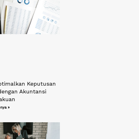
timalkan Keputusan
 dengan Akuntansi
lakuan
nya »