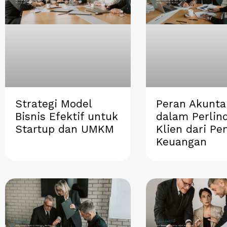
a
c
n
l
n
t
e
k
e
t
s
b
e
g
e
a
o
d
r
r
p
o
i
a
e
p
k
n
m
s
t
Strategi Model
Peran Akunta
Bisnis Efektif untuk
dalam Perlin
Startup dan UMKM
Klien dari Pe
Keuangan