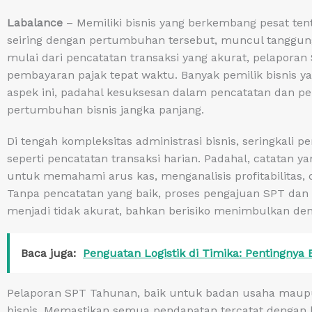
Labalance
– Memiliki bisnis yang berkembang pesat te
seiring dengan pertumbuhan tersebut, muncul tanggung
mulai dari pencatatan transaksi yang akurat, pelapora
pembayaran pajak tepat waktu. Banyak pemilik bisnis 
aspek ini, padahal kesuksesan dalam pencatatan dan per
pertumbuhan bisnis jangka panjang.
Di tengah kompleksitas administrasi bisnis, seringkali 
seperti pencatatan transaksi harian. Padahal, catatan y
untuk memahami arus kas, menganalisis profitabilitas,
Tanpa pencatatan yang baik, proses pengajuan SPT dan
menjadi tidak akurat, bahkan berisiko menimbulkan de
Baca juga:
Penguatan Logistik di Timika: Pentingnya E
Pelaporan SPT Tahunan, baik untuk badan usaha maupu
bisnis. Memastikan semua pendapatan tercatat dengan