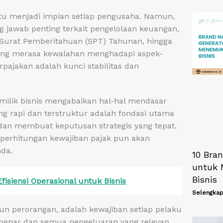
ntu menjadi impian setiap pengusaha. Namun,
 jawab penting terkait pengelolaan keuangan,
n Surat Pemberitahuan (SPT) Tahunan, hingga
yang merasa kewalahan menghadapi aspek-
pajakan adalah kunci stabilitas dan
pemilik bisnis mengabaikan hal-hal mendasar
ang rapi dan terstruktur adalah fondasi utama
 dan membuat keputusan strategis yang tepat.
 perhitungan kewajiban pajak pun akan
nda.
10 Bra
untuk
Bisnis
fisiensi Operasional untuk Bisnis
Selengkap
n perorangan, adalah kewajiban setiap pelaku
 benar dan semua pengeluaran yang relevan