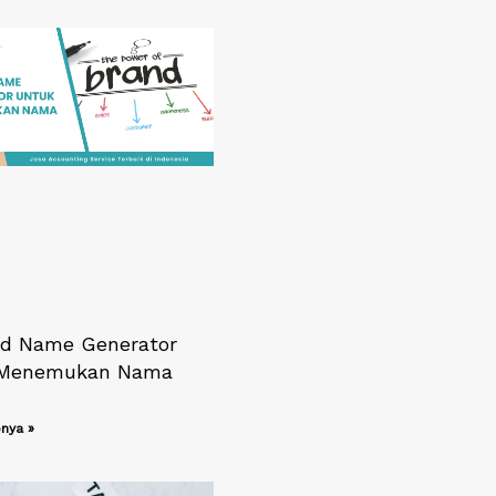
nd Name Generator
 Menemukan Nama
nya »