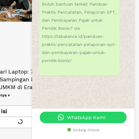
Butuh bantuan terkait Panduan
Praktis Pencatatan, Pelaporan SPT,
dan Pembayaran Pajak untuk
Pemilik Bisnis? via
https://labalance.id/panduan-
praktis-pencatatan-pelaporan-spt-
dan-pembayaran-pajak-untuk-
pemilik-bisnis/
ri Laptop: 7 Ide
Sampingan Fleksibel
UMKM di Era Digital
nya »
Isi
WhatsApp Kami
Sedang Online