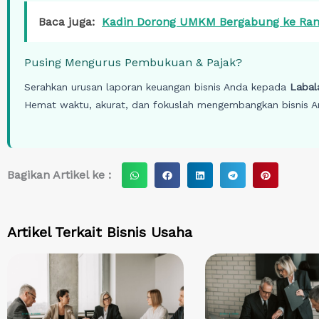
Baca juga:
Kadin Dorong UMKM Bergabung ke Rant
Pusing Mengurus Pembukuan & Pajak?
Serahkan urusan laporan keuangan bisnis Anda kepada
Labal
Hemat waktu, akurat, dan fokuslah mengembangkan bisnis A
S
S
S
S
S
Bagikan Artikel ke :
h
h
h
h
h
a
a
a
a
a
r
r
r
r
r
Artikel Terkait
Bisnis Usaha
e
e
e
e
e
o
o
o
o
o
n
n
n
n
n
w
f
l
t
p
h
a
i
e
i