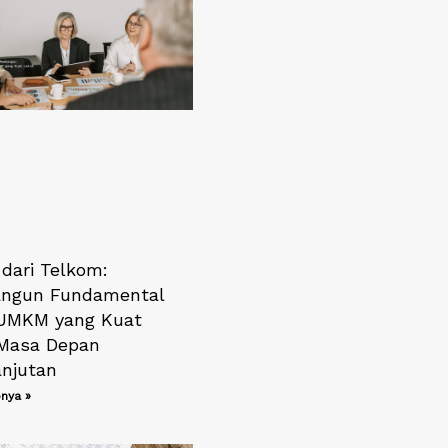
 dari Telkom:
ngun Fundamental
 UMKM yang Kuat
Masa Depan
anjutan
nya »