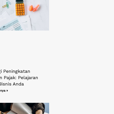
gi Peningkatan
 Pajak: Pelajaran
Bisnis Anda
nya »