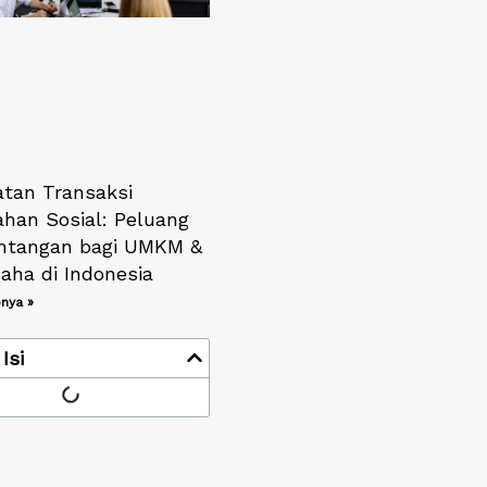
atan Transaksi
han Sosial: Peluang
ntangan bagi UMKM &
aha di Indonesia
nya »
Isi