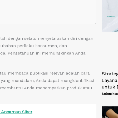
lah dengan selalu menyelaraskan diri dengan
erubahan perilaku konsumen, dan
Anda. Pengetahuan ini memungkinkan Anda
 atau membaca publikasi relevan adalah cara
Strate
Layanan
r yang mendalam, Anda dapat mengidentifikasi
untuk 
juga membantu Anda menempatkan produk atau
Selengkap
ri Ancaman Siber