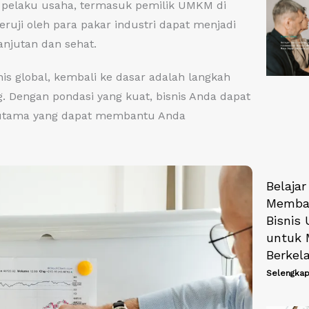
ap pelaku usaha, termasuk pemilik UMKM di
eruji oleh para pakar industri dapat menjadi
njutan dan sehat.
is global, kembali ke dasar adalah langkah
 Dengan pondasi yang kuat, bisnis Anda dapat
sip utama yang dapat membantu Anda
Belajar
Memba
Bisnis
untuk 
Berkel
Selengkap