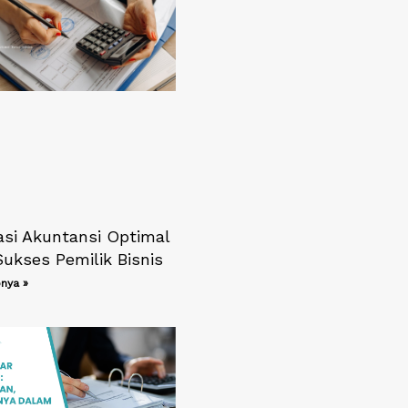
asi Akuntansi Optimal
Sukses Pemilik Bisnis
nya »