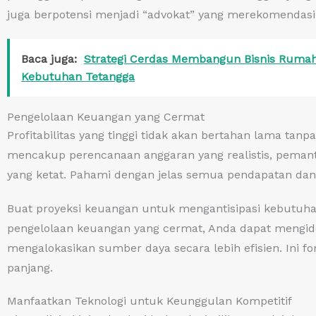
juga berpotensi menjadi “advokat” yang merekomendasik
Baca juga:
Strategi Cerdas Membangun Bisnis Rumaha
Kebutuhan Tetangga
Pengelolaan Keuangan yang Cermat
Profitabilitas yang tinggi tidak akan bertahan lama tan
mencakup perencanaan anggaran yang realistis, pemanta
yang ketat. Pahami dengan jelas semua pendapatan dan
Buat proyeksi keuangan untuk mengantisipasi kebutuha
pengelolaan keuangan yang cermat, Anda dapat mengide
mengalokasikan sumber daya secara lebih efisien. Ini fo
panjang.
Manfaatkan Teknologi untuk Keunggulan Kompetitif