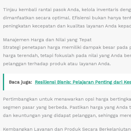
Tinjau kembali rantai pasok Anda, kelola inventaris den
dimanfaatkan secara optimal. Efisiensi bukan hanya ten
peningkatan kecepatan dan kualitas layanan Anda kepa
Manajemen Harga dan Nilai yang Tepat
Strategi penetapan harga memiliki dampak besar pada pr
harga terendah, tetapi fokuslah pada nilai yang Anda be
pelanggan terhadap produk atau layanan Anda.
Baca juga:
Resiliensi Bisnis: Pelajaran Penting dar
Pertimbangkan untuk menawarkan opsi harga bertingk
segmen pasar yang berbeda. Pastikan harga yang Anda 
dan keuntungan yang didapat pelanggan, sehingga mere
Kembangkan Layanan dan Produk Secara Berkelanjutan