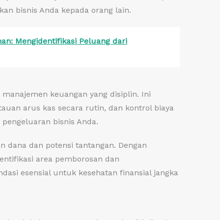
an bisnis Anda kepada orang lain.
n: Mengidentifikasi Peluang dari
pa manajemen keuangan yang disiplin. Ini
uan arus kas secara rutin, dan kontrol biaya
 pengeluaran bisnis Anda.
n dana dan potensi tantangan. Dengan
ntifikasi area pemborosan dan
ndasi esensial untuk kesehatan finansial jangka