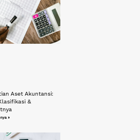
tian Aset Akuntansi:
Klasifikasi &
tnya
nya »