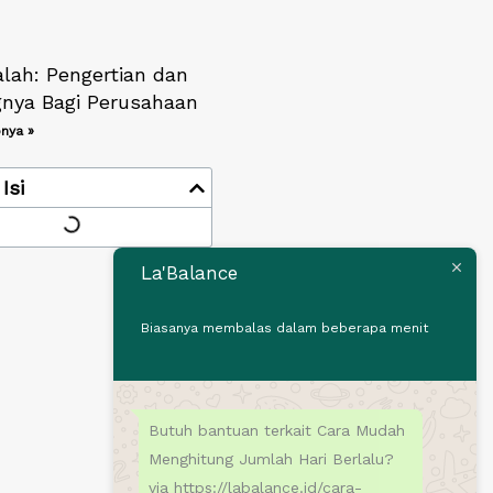
alah: Pengertian dan
nya Bagi Perusahaan
nya »
Isi
La'Balance
Biasanya membalas dalam beberapa menit
Butuh bantuan terkait Cara Mudah
Menghitung Jumlah Hari Berlalu?
via https://labalance.id/cara-