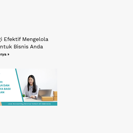
i Efektif Mengelola
untuk Bisnis Anda
nya »