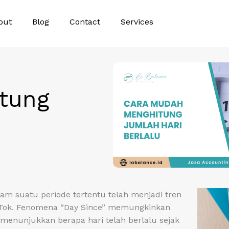
out
Blog
Contact
Services
tung
am suatu periode tertentu telah menjadi tren
 TikTok. Fenomena “Day Since” memungkinkan
enunjukkan berapa hari telah berlalu sejak