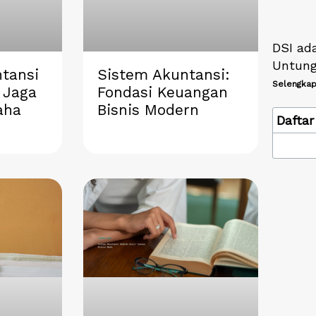
DSI ad
Untung
tansi
Sistem Akuntansi:
Selengkap
 Jaga
Fondasi Keuangan
aha
Bisnis Modern
Daftar 