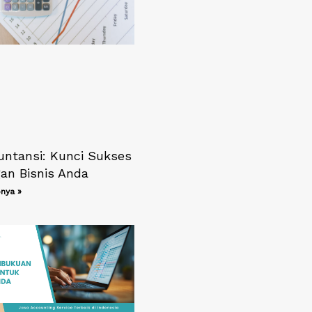
untansi: Kunci Sukses
an Bisnis Anda
nya »