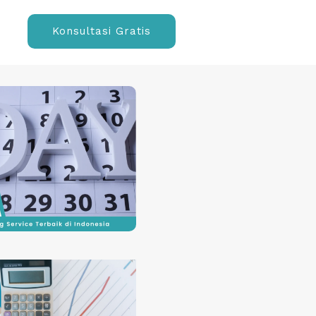
Konsultasi Gratis