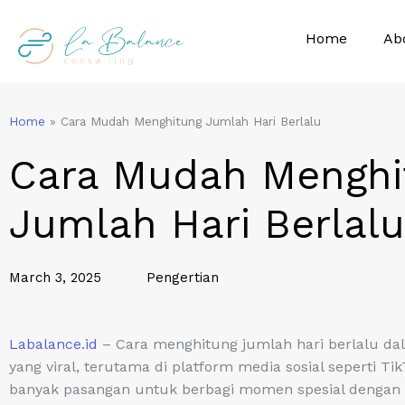
Skip
to
Home
Ab
content
Home
»
Cara Mudah Menghitung Jumlah Hari Berlalu
Cara Mudah Menghi
Jumlah Hari Berlalu
March 3, 2025
Pengertian
Labalance.id
– Cara menghitung jumlah hari berlalu dal
yang viral, terutama di platform media sosial seperti
banyak pasangan untuk berbagi momen spesial dengan m