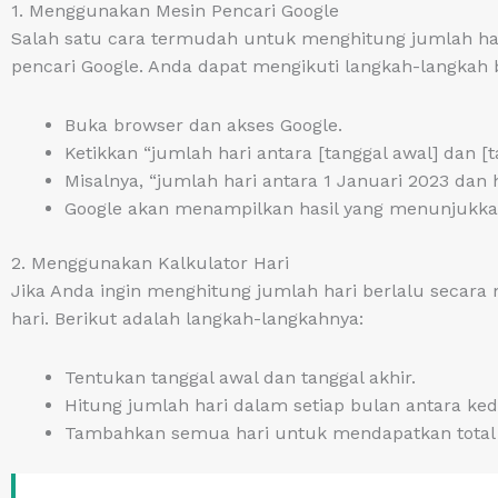
1. Menggunakan Mesin Pencari Google
Salah satu cara termudah untuk menghitung jumlah ha
pencari Google. Anda dapat mengikuti langkah-langkah b
Buka browser dan akses Google.
Ketikkan “jumlah hari antara [tanggal awal] dan [
Misalnya, “jumlah hari antara 1 Januari 2023 dan ha
Google akan menampilkan hasil yang menunjukkan 
2. Menggunakan Kalkulator Hari
Jika Anda ingin menghitung jumlah hari berlalu secar
hari. Berikut adalah langkah-langkahnya:
Tentukan tanggal awal dan tanggal akhir.
Hitung jumlah hari dalam setiap bulan antara ked
Tambahkan semua hari untuk mendapatkan total j