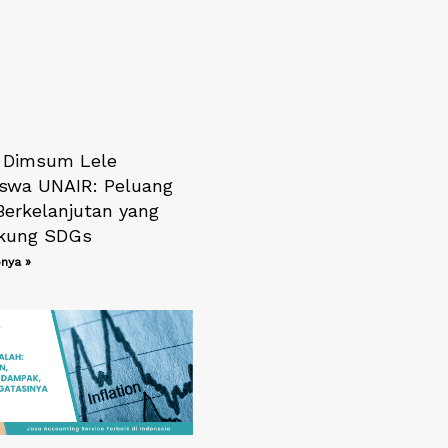
i Dimsum Lele
swa UNAIR: Peluang
Berkelanjutan yang
kung SDGs
nya »