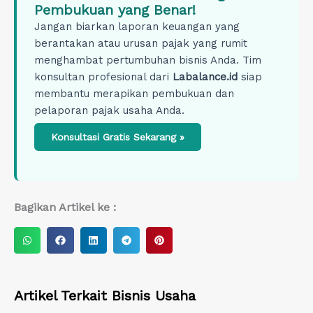
Pembukuan yang Benar!
Jangan biarkan laporan keuangan yang
berantakan atau urusan pajak yang rumit
menghambat pertumbuhan bisnis Anda. Tim
konsultan profesional dari
Labalance.id
siap
membantu merapikan pembukuan dan
pelaporan pajak usaha Anda.
Konsultasi Gratis Sekarang »
Bagikan Artikel ke :
S
S
S
S
S
h
h
h
h
h
a
a
a
a
a
r
r
r
r
r
Artikel Terkait
Bisnis Usaha
e
e
e
e
e