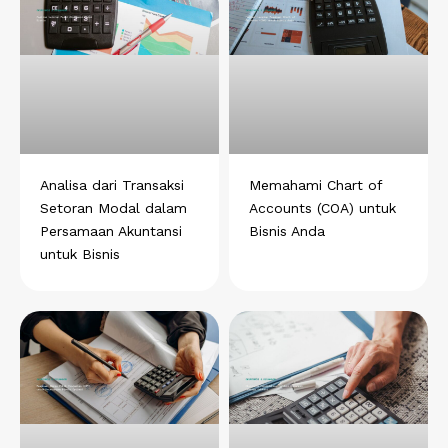
h
a
i
e
i
a
c
n
l
n
t
e
k
e
t
s
b
e
g
e
a
o
d
r
r
p
o
i
a
e
p
k
n
m
s
t
Analisa dari Transaksi
Memahami Chart of
Setoran Modal dalam
Accounts (COA) untuk
Persamaan Akuntansi
Bisnis Anda
untuk Bisnis