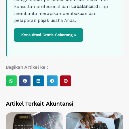
konsultan profesional dari
Labalance.id
siap
membantu merapikan pembukuan dan
pelaporan pajak usaha Anda.
Konsultasi Gratis Sekarang »
Bagikan Artikel ke :
S
S
S
S
S
h
h
h
h
h
a
a
a
a
a
r
r
r
r
r
Artikel Terkait
Akuntansi
e
e
e
e
e
o
o
o
o
o
n
n
n
n
n
w
f
l
t
p