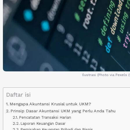
Ilustrasi (Photo via Pexels 
Daftar isi
Mengapa Akuntansi Krusial untuk UKM?
Prinsip Dasar Akuntansi UKM yang Perlu Anda Tahu
Pencatatan Transaksi Harian
Laporan Keuangan Dasar
Pemisahan Keuangan Pribadi dan Bisnis