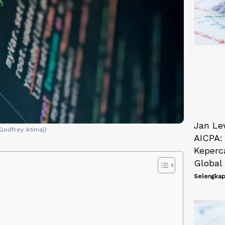
Jan Lew
(Godfrey Atima))
AICPA
Keperc
Global
Selengkap