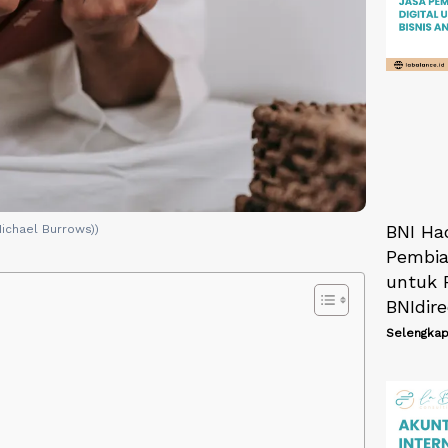
BNI Ha
Michael Burrows))
Pembia
untuk 
BNIdir
Selengkap