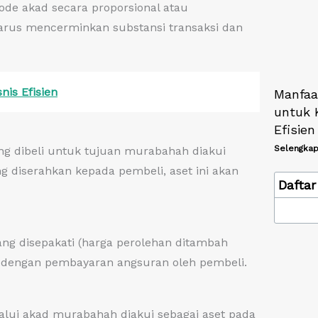
de akad secara proporsional atau
harus mencerminkan substansi transaksi dan
nis Efisien
Manfaa
untuk 
Efisien
Selengkap
ang dibeli untuk tujuan murabahah diakui
g diserahkan kepada pembeli, aset ini akan
Daftar 
ng disepakati (harga perolehan ditambah
ng dengan pembayaran angsuran oleh pembeli.
alui akad murabahah diakui sebagai aset pada