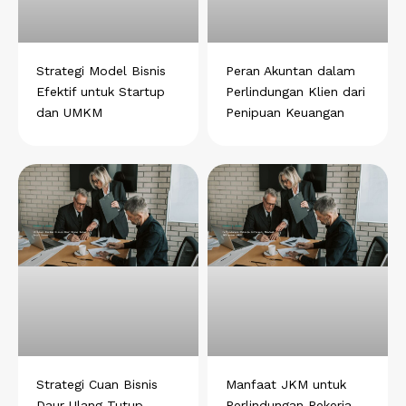
p
o
i
a
e
p
k
n
m
s
t
Strategi Model Bisnis
Peran Akuntan dalam
Efektif untuk Startup
Perlindungan Klien dari
dan UMKM
Penipuan Keuangan
Strategi Cuan Bisnis
Manfaat JKM untuk
Daur Ulang Tutup
Perlindungan Pekerja