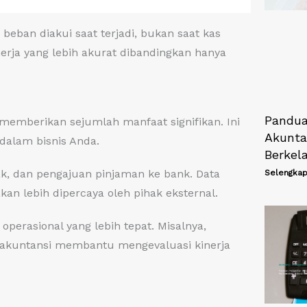
eban diakui saat terjadi, bukan saat kas
erja yang lebih akurat dibandingkan hanya
Pandua
memberikan sejumlah manfaat signifikan. Ini
Akunta
dalam bisnis Anda.
Berkel
k, dan pengajuan pinjaman ke bank. Data
Selengkap
an lebih dipercaya oleh pihak eksternal.
erasional yang lebih tepat. Misalnya,
i akuntansi membantu mengevaluasi kinerja