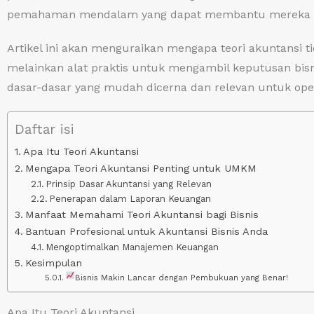
pemahaman mendalam yang dapat membantu mereka men
Artikel ini akan menguraikan mengapa teori akuntansi 
melainkan alat praktis untuk mengambil keputusan bis
dasar-dasar yang mudah dicerna dan relevan untuk opera
Daftar isi
Apa Itu Teori Akuntansi
Mengapa Teori Akuntansi Penting untuk UMKM
Prinsip Dasar Akuntansi yang Relevan
Penerapan dalam Laporan Keuangan
Manfaat Memahami Teori Akuntansi bagi Bisnis
Bantuan Profesional untuk Akuntansi Bisnis Anda
Mengoptimalkan Manajemen Keuangan
Kesimpulan
Bisnis Makin Lancar dengan Pembukuan yang Benar!
Apa Itu Teori Akuntansi