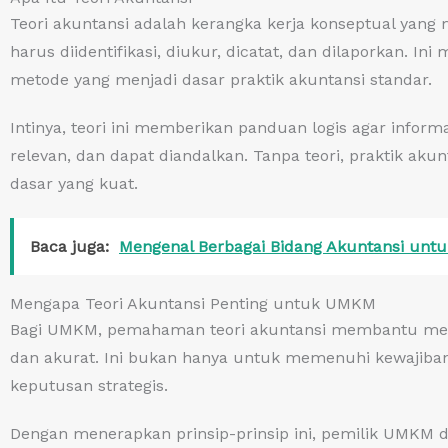
Teori akuntansi adalah kerangka kerja konseptual yang
harus diidentifikasi, diukur, dicatat, dan dilaporkan. I
metode yang menjadi dasar praktik akuntansi standar.
Intinya, teori ini memberikan panduan logis agar inform
relevan, dan dapat diandalkan. Tanpa teori, praktik aku
dasar yang kuat.
Baca juga:
Mengenal Berbagai Bidang Akuntansi untu
Mengapa Teori Akuntansi Penting untuk UMKM
Bagi UMKM, pemahaman teori akuntansi membantu men
dan akurat. Ini bukan hanya untuk memenuhi kewajiban
keputusan strategis.
Dengan menerapkan prinsip-prinsip ini, pemilik UMKM