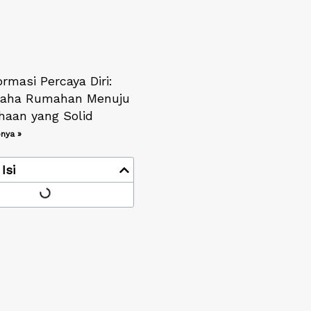
rmasi Percaya Diri:
saha Rumahan Menuju
haan yang Solid
nya »
Isi