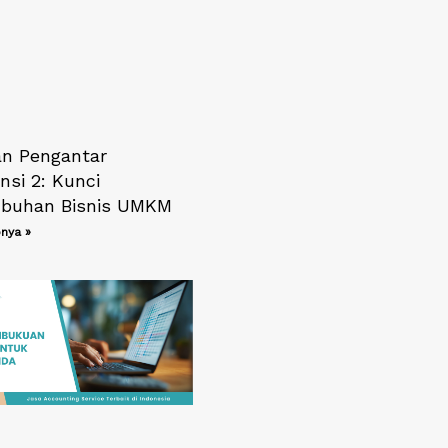
n Pengantar
nsi 2: Kunci
buhan Bisnis UMKM
nya »