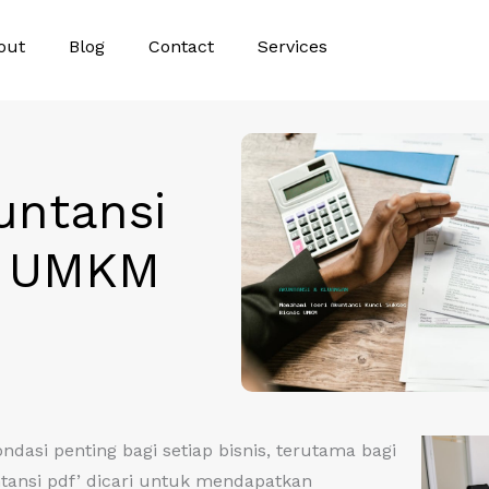
out
Blog
Contact
Services
untansi
is UMKM
asi penting bagi setiap bisnis, terutama bagi
untansi pdf’ dicari untuk mendapatkan