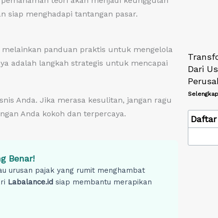
eh pemahaman teori akan menjadi keunggulan
 dan siap menghadapi tantangan pasar.
, melainkan panduan praktis untuk mengelola
Transfo
ya adalah langkah strategis untuk mencapai
Dari U
Perusa
Selengkap
snis Anda. Jika merasa kesulitan, jangan ragu
ngan Anda kokoh dan terpercaya.
Daftar 
g Benar!
au urusan pajak yang rumit menghambat
ari
Labalance.id
siap membantu merapikan