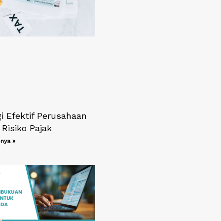
i Efektif Perusahaan
 Risiko Pajak
nya »