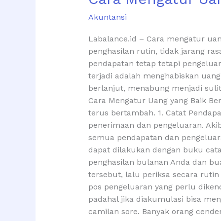
Akuntansi
Labalance.id – Cara mengatur ua
penghasilan rutin, tidak jarang r
pendapatan tetap tetapi pengelua
terjadi adalah menghabiskan uang 
berlanjut, menabung menjadi sulit
Cara Mengatur Uang yang Baik Ber
terus bertambah. 1. Catat Pendapa
penerimaan dan pengeluaran. Akiba
semua pendapatan dan pengeluar
dapat dilakukan dengan buku catat
penghasilan bulanan Anda dan bu
tersebut, lalu periksa secara rut
pos pengeluaran yang perlu dikend
padahal jika diakumulasi bisa men
camilan sore. Banyak orang cend