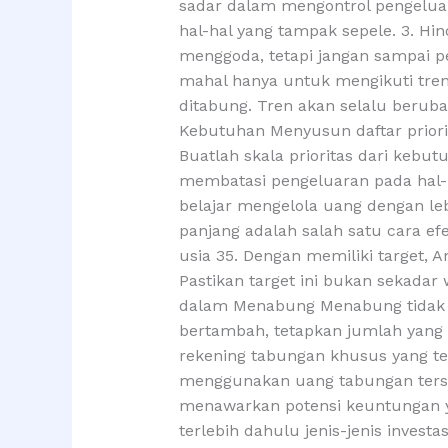
sadar dalam mengontrol pengeluar
hal-hal yang tampak sepele. 3. Hi
menggoda, tetapi jangan sampai p
mahal hanya untuk mengikuti tren
ditabung. Tren akan selalu beruba
Kebutuhan Menyusun daftar prior
Buatlah skala prioritas dari kebu
membatasi pengeluaran pada hal-
belajar mengelola uang dengan le
panjang adalah salah satu cara ef
usia 35. Dengan memiliki target,
Pastikan target ini bukan sekadar
dalam Menabung Menabung tidak se
bertambah, tetapkan jumlah yang i
rekening tabungan khusus yang te
menggunakan uang tabungan terseb
menawarkan potensi keuntungan yan
terlebih dahulu jenis-jenis invest