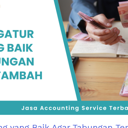
ng yang Baik Agar Tabungan T