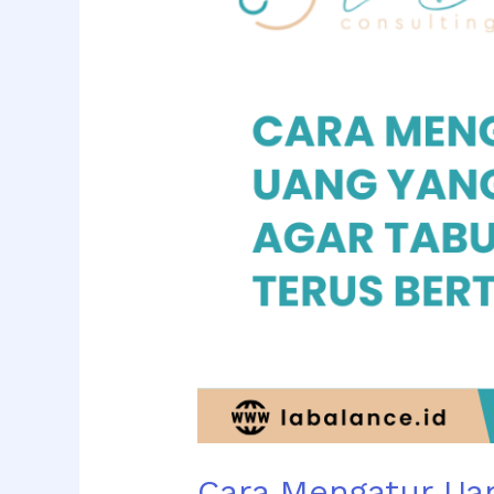
yang
Baik
Agar
Tabungan
Terus
Bertambah
Cara Mengatur Ua