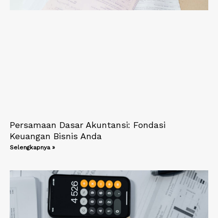
Persamaan Dasar Akuntansi: Fondasi
Keuangan Bisnis Anda
Selengkapnya »