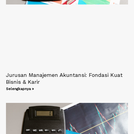
Jurusan Manajemen Akuntansi: Fondasi Kuat
Bisnis & Karir
Selengkapnya »