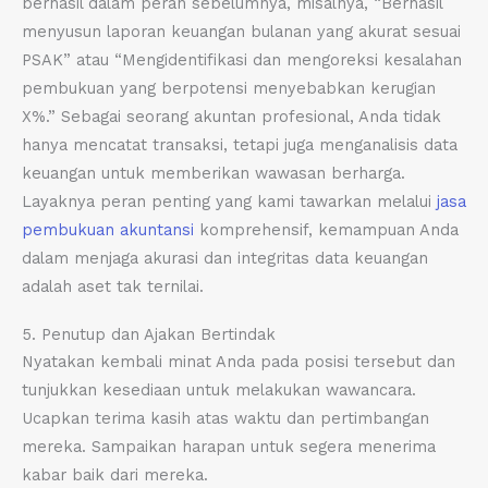
berhasil dalam peran sebelumnya, misalnya, “Berhasil
menyusun laporan keuangan bulanan yang akurat sesuai
PSAK” atau “Mengidentifikasi dan mengoreksi kesalahan
pembukuan yang berpotensi menyebabkan kerugian
X%.” Sebagai seorang akuntan profesional, Anda tidak
hanya mencatat transaksi, tetapi juga menganalisis data
keuangan untuk memberikan wawasan berharga.
Layaknya peran penting yang kami tawarkan melalui
jasa
pembukuan akuntansi
komprehensif, kemampuan Anda
dalam menjaga akurasi dan integritas data keuangan
adalah aset tak ternilai.
5. Penutup dan Ajakan Bertindak
Nyatakan kembali minat Anda pada posisi tersebut dan
tunjukkan kesediaan untuk melakukan wawancara.
Ucapkan terima kasih atas waktu dan pertimbangan
mereka. Sampaikan harapan untuk segera menerima
kabar baik dari mereka.