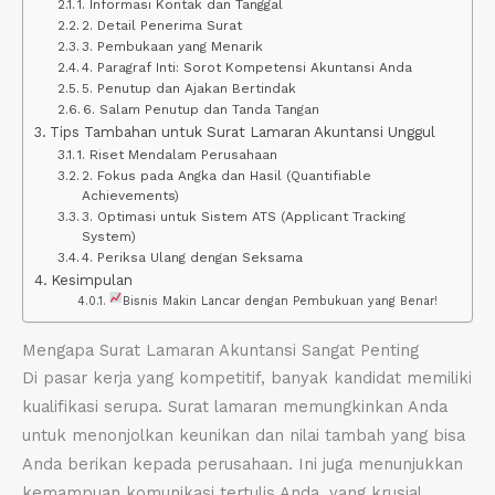
1. Informasi Kontak dan Tanggal
2. Detail Penerima Surat
3. Pembukaan yang Menarik
4. Paragraf Inti: Sorot Kompetensi Akuntansi Anda
5. Penutup dan Ajakan Bertindak
6. Salam Penutup dan Tanda Tangan
Tips Tambahan untuk Surat Lamaran Akuntansi Unggul
1. Riset Mendalam Perusahaan
2. Fokus pada Angka dan Hasil (Quantifiable
Achievements)
3. Optimasi untuk Sistem ATS (Applicant Tracking
System)
4. Periksa Ulang dengan Seksama
Kesimpulan
Bisnis Makin Lancar dengan Pembukuan yang Benar!
Mengapa Surat Lamaran Akuntansi Sangat Penting
Di pasar kerja yang kompetitif, banyak kandidat memiliki
kualifikasi serupa. Surat lamaran memungkinkan Anda
untuk menonjolkan keunikan dan nilai tambah yang bisa
Anda berikan kepada perusahaan. Ini juga menunjukkan
kemampuan komunikasi tertulis Anda, yang krusial