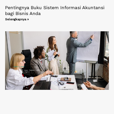
Pentingnya Buku Sistem Informasi Akuntansi
bagi Bisnis Anda
Selengkapnya »