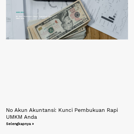
No Akun Akuntansi: Kunci Pembukuan Rapi
UMKM Anda
Selengkapnya »