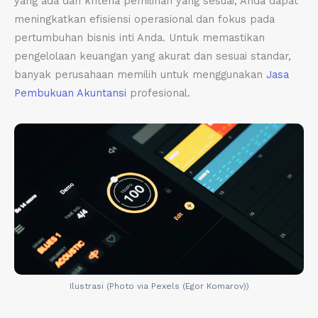
yang ada dan kriteria pemilihan yang sesuai, Anda dapat
meningkatkan efisiensi operasional dan fokus pada
pertumbuhan bisnis inti Anda. Untuk memastikan
pengelolaan keuangan yang akurat dan sesuai standar,
banyak perusahaan memilih untuk menggunakan
Jasa
Pembukuan Akuntansi
profesional.
Ilustrasi (Photo via Pexels (Egor Komarov))