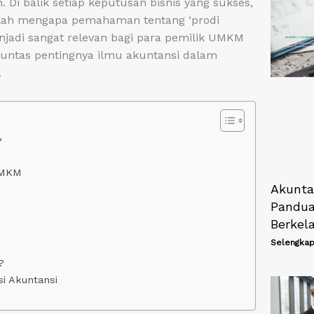
 Di balik setiap keputusan bisnis yang sukses,
nilah mengapa pemahaman tentang ‘prodi
enjadi sangat relevan bagi para pemilik UMKM
 tuntas pentingnya ilmu akuntansi dalam
.
?
UMKM
Akunta
Pandua
Berkel
Selengkap
?
 Akuntansi