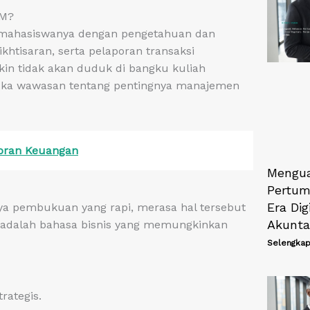
KM?
i mahasiswanya dengan pengetahuan dan
khtisaran, serta pelaporan transaksi
n tidak akan duduk di bangku kuliah
buka wawasan tentang pentingnya manajemen
poran Keuangan
Mengua
Pertum
Era Dig
ya pembukuan yang rapi, merasa hal tersebut
Akunta
i adalah bahasa bisnis yang memungkinkan
Selengkap
rategis.