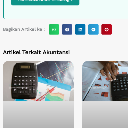
S
S
S
S
S
Bagikan Artikel ke :
h
h
h
h
h
a
a
a
a
a
r
r
r
r
r
Artikel Terkait
Akuntansi
e
e
e
e
e
o
o
o
o
o
n
n
n
n
n
w
f
l
t
p
h
a
i
e
i
a
c
n
l
n
t
e
k
e
t
s
b
e
g
e
a
o
d
r
r
p
o
i
a
e
p
k
n
m
s