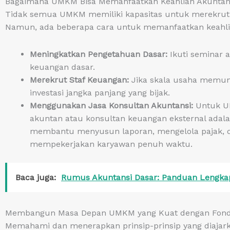
Bagaimana UMKM Bisa Memanfaatkan Keahlian Akuntan
Tidak semua UMKM memiliki kapasitas untuk merekrut 
Namun, ada beberapa cara untuk memanfaatkan keahlia
Meningkatkan Pengetahuan Dasar:
Ikuti seminar 
keuangan dasar.
Merekrut Staf Keuangan:
Jika skala usaha memung
investasi jangka panjang yang bijak.
Menggunakan Jasa Konsultan Akuntansi:
Untuk UM
akuntan atau konsultan keuangan eksternal adalah 
membantu menyusun laporan, mengelola pajak, d
mempekerjakan karyawan penuh waktu.
Baca juga:
Rumus Akuntansi Dasar: Panduan Lengk
Membangun Masa Depan UMKM yang Kuat dengan Fonda
Memahami dan menerapkan prinsip-prinsip yang diajarka