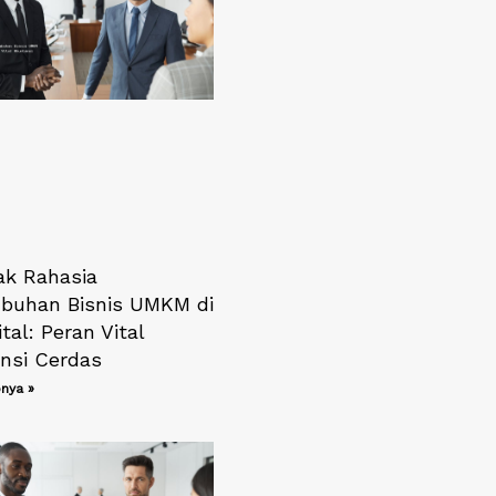
k Rahasia
buhan Bisnis UMKM di
ital: Peran Vital
nsi Cerdas
nya »