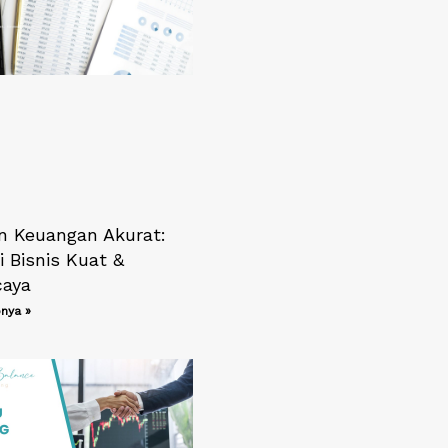
n Keuangan Akurat:
 Bisnis Kuat &
caya
nya »