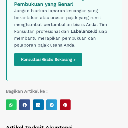
Pembukuan yang Benar!
Jangan biarkan laporan keuangan yang
berantakan atau urusan pajak yang rumit
menghambat pertumbuhan bisnis Anda. Tim
konsultan profesional dari
Labalance.id
siap
membantu merapikan pembukuan dan
pelaporan pajak usaha Anda.
Konsultasi Gratis Sekarang »
Bagikan Artikel ke :
S
S
S
S
S
h
h
h
h
h
a
a
a
a
a
r
r
r
r
r
Artikel Terkait
Akuntansi