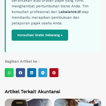
berantakan atau urusan pajak yang rumit
menghambat pertumbuhan bisnis Anda. Tim
konsultan profesional dari
Labalance.id
siap
membantu merapikan pembukuan dan
pelaporan pajak usaha Anda.
Konsultasi Gratis Sekarang »
Bagikan Artikel ke :
S
S
S
S
S
h
h
h
h
h
a
a
a
a
a
r
r
r
r
r
Artikel Terkait
Akuntansi
e
e
e
e
e
o
o
o
o
o
n
n
n
n
n