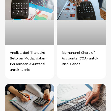
w
f
l
t
p
h
a
i
e
i
a
c
n
l
n
t
e
k
e
t
s
b
e
g
e
a
o
d
r
r
p
o
i
a
e
p
k
n
m
s
t
Analisa dari Transaksi
Memahami Chart of
Setoran Modal dalam
Accounts (COA) untuk
Persamaan Akuntansi
Bisnis Anda
untuk Bisnis