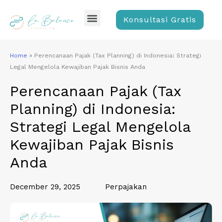
Skip
Menu
to
Konsultasi Gratis
content
Home
»
Perencanaan Pajak (Tax Planning) di Indonesia: Strategi
Legal Mengelola Kewajiban Pajak Bisnis Anda
Perencanaan Pajak (Tax
Planning) di Indonesia:
Strategi Legal Mengelola
Kewajiban Pajak Bisnis
Anda
December 29, 2025
Perpajakan