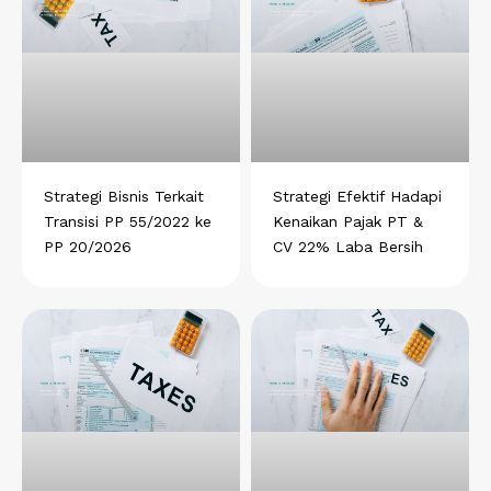
h
a
i
e
i
a
c
n
l
n
t
e
k
e
t
s
b
e
g
e
a
o
d
r
r
p
o
i
a
e
p
k
n
m
s
t
Strategi Bisnis Terkait
Strategi Efektif Hadapi
Transisi PP 55/2022 ke
Kenaikan Pajak PT &
PP 20/2026
CV 22% Laba Bersih