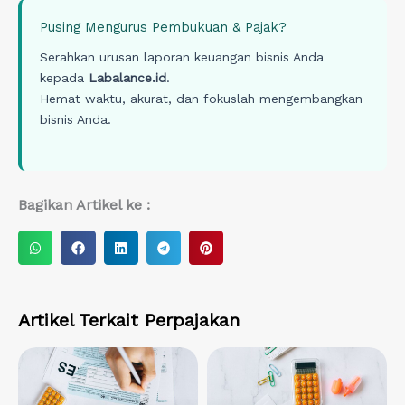
Pusing Mengurus Pembukuan & Pajak?
Serahkan urusan laporan keuangan bisnis Anda
kepada
Labalance.id
.
Hemat waktu, akurat, dan fokuslah mengembangkan
bisnis Anda.
Bagikan Artikel ke :
S
S
S
S
S
h
h
h
h
h
a
a
a
a
a
r
r
r
r
r
Artikel Terkait
Perpajakan
e
e
e
e
e
o
o
o
o
o
n
n
n
n
n
w
f
l
t
p