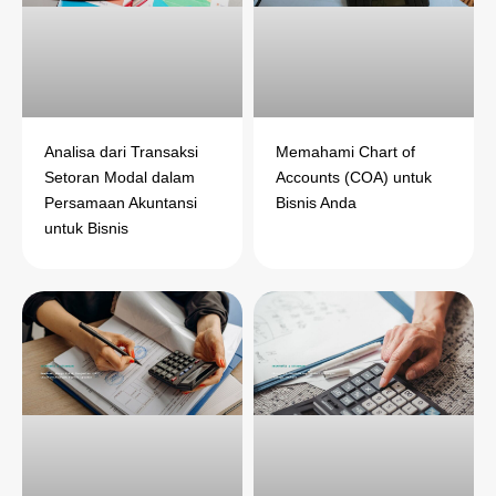
t
e
k
e
t
s
b
e
g
e
a
o
d
r
r
p
o
i
a
e
p
k
n
m
s
t
Analisa dari Transaksi
Memahami Chart of
Setoran Modal dalam
Accounts (COA) untuk
Persamaan Akuntansi
Bisnis Anda
untuk Bisnis