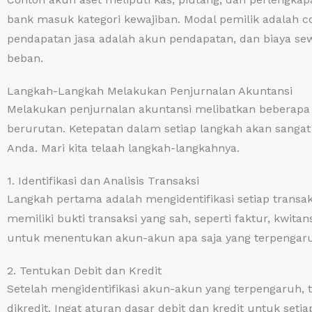
bank masuk kategori kewajiban. Modal pemilik adalah c
pendapatan jasa adalah akun pendapatan, dan biaya se
beban.
Langkah-Langkah Melakukan Penjurnalan Akuntansi
Melakukan penjurnalan akuntansi melibatkan beberapa t
berurutan. Ketepatan dalam setiap langkah akan sanga
Anda. Mari kita telaah langkah-langkahnya.
1. Identifikasi dan Analisis Transaksi
Langkah pertama adalah mengidentifikasi setiap transak
memiliki bukti transaksi yang sah, seperti faktur, kwitansi
untuk menentukan akun-akun apa saja yang terpengaruh 
2. Tentukan Debit dan Kredit
Setelah mengidentifikasi akun-akun yang terpengaruh, 
dikredit. Ingat aturan dasar debit dan kredit untuk setia