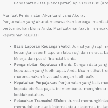
Pendapatan Jasa (Pendapatan) Rp 10.000.000 (Kre
Manfaat Penjurnalan Akuntansi yang Akurat
Penjurnalan yang akurat menawarkan berbagai manfaat 
pertumbuhan bisnis Anda. Manfaat-manfaat ini mencakup
kepatuhan regulasi.
Basis Laporan Keuangan Valid
: Jurnal yang rapi 
keuangan seperti laporan laba rugi dan neraca. 
kinerja dan posisi finansial bisnis.
Pengambilan Keputusan Bisnis
: Dengan data yang
keputusan yang lebih tepat. Anda bisa melihat t
merencanakan investasi dengan lebih baik.
Kepatuhan Perpajakan
: Penjurnalan yang baik m
kepada otoritas pajak. Ini membantu menghindar
ketidakpatuhan.
Pelacakan Transaksi Efisien
: Jurnal memungkinkan
memudahkan audit internal atau eksternal. Ini 