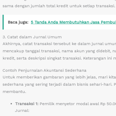
sama dengan jumlah total kredit untuk setiap transaksi.
Baca juga:
5 Tanda Anda Membutuhkan Jasa Pembuk
3. Catat dalam Jurnal Umum
Akhirnya, catat transaksi tersebut ke dalam jurnal umum
mencakup tanggal transaksi, nama akun yang didebit, n
kredit, serta deskripsi singkat transaksi. Keterangan i
Contoh Penjurnalan Akuntansi Sederhana
Untuk memberikan gambaran yang lebih jelas, mari kita
sederhana yang sering terjadi dalam bisnis sehari-har
membantu.
Transaksi 1:
Pemilik menyetor modal awal Rp 50.0
Jurnal: