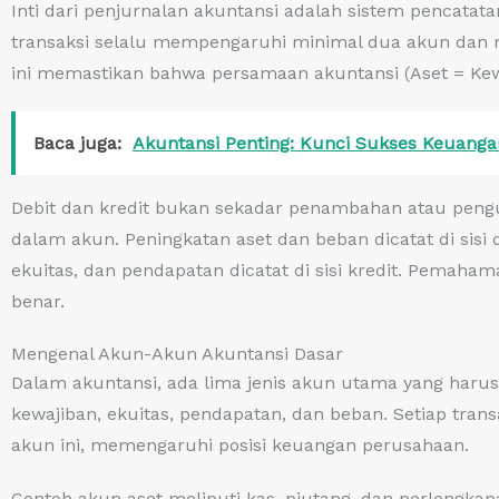
Inti dari penjurnalan akuntansi adalah sistem pencatat
transaksi selalu mempengaruhi minimal dua akun dan memi
ini memastikan bahwa persamaan akuntansi (Aset = Kewa
Baca juga:
Akuntansi Penting: Kunci Sukses Keuanga
Debit dan kredit bukan sekadar penambahan atau pengu
dalam akun. Peningkatan aset dan beban dicatat di sisi
ekuitas, dan pendapatan dicatat di sisi kredit. Pemaha
benar.
Mengenal Akun-Akun Akuntansi Dasar
Dalam akuntansi, ada lima jenis akun utama yang harus
kewajiban, ekuitas, pendapatan, dan beban. Setiap tran
akun ini, memengaruhi posisi keuangan perusahaan.
Contoh akun aset meliputi kas, piutang, dan perlengka