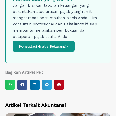
Jangan biarkan laporan keuangan yang
berantakan atau urusan pajak yang rumit
menghambat pertumbuhan bisnis Anda. Tim
konsultan profesional dari
Labalance.id
siap
membantu merapikan pembukuan dan
pelaporan pajak usaha Anda.
Konsultasi Gratis Sekarang »
Bagikan Artikel ke :
S
S
S
S
S
h
h
h
h
h
a
a
a
a
a
r
r
r
r
r
Artikel Terkait
Akuntansi
e
e
e
e
e
o
o
o
o
o