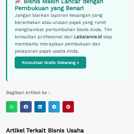
Bisnis Makin Lancar dengan
Pembukuan yang Benar!
Jangan biarkan laporan keuangan yang
berantakan atau urusan pajak yang rumit
menghambat pertumbuhan bisnis Anda. Tim
konsultan profesional dari
Labalance.id
siap
membantu merapikan pembukuan dan
pelaporan pajak usaha Anda.
Konsultasi Gratis Sekarang »
Bagikan Artikel ke :
S
S
S
S
S
h
h
h
h
h
a
a
a
a
a
r
r
r
r
r
Artikel Terkait
Bisnis Usaha
e
e
e
e
e