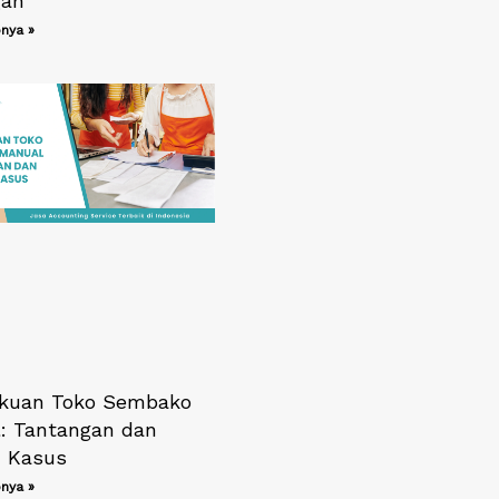
gan
nya »
kuan Toko Sembako
: Tantangan dan
 Kasus
nya »