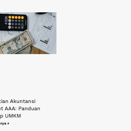
tian Akuntansi
t AAA: Panduan
ap UMKM
nya »