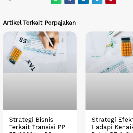
h
h
h
h
h
a
a
a
a
a
r
r
r
r
r
Artikel Terkait
Perpajakan
e
e
e
e
e
o
o
o
o
o
n
n
n
n
n
w
f
l
t
p
h
a
i
e
i
a
c
n
l
n
t
e
k
e
t
s
b
e
g
e
a
o
d
r
r
p
o
i
a
e
p
k
n
m
s
t
Strategi Bisnis
Strategi Efekt
Terkait Transisi PP
Hadapi Kenai