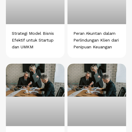
s
b
e
g
e
a
o
d
r
r
p
o
i
a
e
p
k
n
m
s
t
Strategi Model Bisnis
Peran Akuntan dalam
Efektif untuk Startup
Perlindungan Klien dari
dan UMKM
Penipuan Keuangan