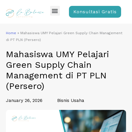
Skip
Menu
to
Konsultasi Gratis
content
Home
»
Mahasiswa UMY Pelajari Green Supply Chain Management
di PT PLN (Persero)
Mahasiswa UMY Pelajari
Green Supply Chain
Management di PT PLN
(Persero)
January 26, 2026
Bisnis Usaha