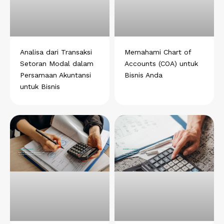
a
o
d
r
r
p
o
i
a
e
p
k
n
m
s
t
Analisa dari Transaksi
Memahami Chart of
Setoran Modal dalam
Accounts (COA) untuk
Persamaan Akuntansi
Bisnis Anda
untuk Bisnis