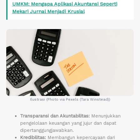
UMKM: Mengapa Aplikasi Akuntansi Seperti
Mekari Jurnal Menjadi Krusial
Ilustrasi (Photo via Pexels (Tara Winstead))
Transparansi dan Akuntabilitas:
Menunjukkan
pengelolaan keuangan yang jujur dan dapat
dipertanggungjawabkan.
Kredibilitas:
Membangun kepercayaan dari