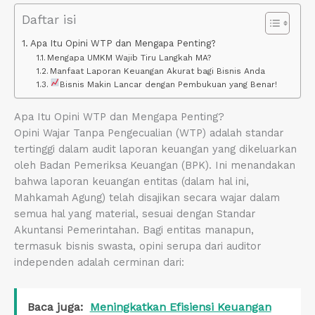
Daftar isi
Apa Itu Opini WTP dan Mengapa Penting?
Mengapa UMKM Wajib Tiru Langkah MA?
Manfaat Laporan Keuangan Akurat bagi Bisnis Anda
Bisnis Makin Lancar dengan Pembukuan yang Benar!
Apa Itu Opini WTP dan Mengapa Penting?
Opini Wajar Tanpa Pengecualian (WTP) adalah standar
tertinggi dalam audit laporan keuangan yang dikeluarkan
oleh Badan Pemeriksa Keuangan (BPK). Ini menandakan
bahwa laporan keuangan entitas (dalam hal ini,
Mahkamah Agung) telah disajikan secara wajar dalam
semua hal yang material, sesuai dengan Standar
Akuntansi Pemerintahan. Bagi entitas manapun,
termasuk bisnis swasta, opini serupa dari auditor
independen adalah cerminan dari:
Baca juga:
Meningkatkan Efisiensi Keuangan