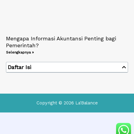
Mengapa Informasi Akuntansi Penting bagi
Pemerintah?
Selengkapnya »
Daftar Isi
Copyright © 2026 La'Balance