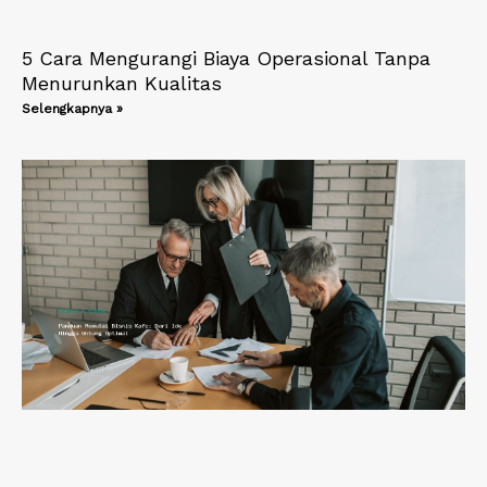
5 Cara Mengurangi Biaya Operasional Tanpa
Menurunkan Kualitas
Selengkapnya »