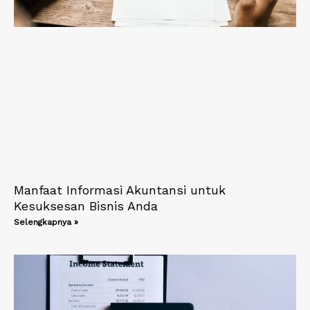
Manfaat Informasi Akuntansi untuk
Kesuksesan Bisnis Anda
Selengkapnya »