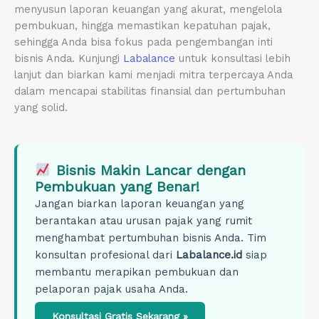
menyusun laporan keuangan yang akurat, mengelola
pembukuan, hingga memastikan kepatuhan pajak,
sehingga Anda bisa fokus pada pengembangan inti
bisnis Anda. Kunjungi
Labalance
untuk konsultasi lebih
lanjut dan biarkan kami menjadi mitra terpercaya Anda
dalam mencapai stabilitas finansial dan pertumbuhan
yang solid.
Bisnis Makin Lancar dengan
Pembukuan yang Benar!
Jangan biarkan laporan keuangan yang
berantakan atau urusan pajak yang rumit
menghambat pertumbuhan bisnis Anda. Tim
konsultan profesional dari
Labalance.id
siap
membantu merapikan pembukuan dan
pelaporan pajak usaha Anda.
Konsultasi Gratis Sekarang »