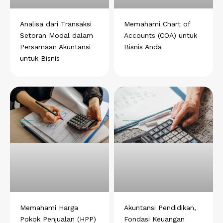
p
k
n
m
s
t
Analisa dari Transaksi
Memahami Chart of
Setoran Modal dalam
Accounts (COA) untuk
Persamaan Akuntansi
Bisnis Anda
untuk Bisnis
Memahami Harga
Akuntansi Pendidikan,
Pokok Penjualan (HPP)
Fondasi Keuangan