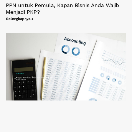
PPN untuk Pemula, Kapan Bisnis Anda Wajib
Menjadi PKP?
Selengkapnya »