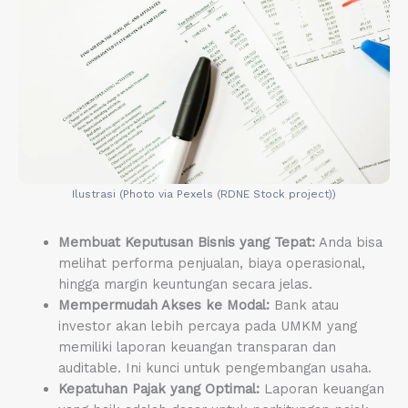
Ilustrasi (Photo via Pexels (RDNE Stock project))
Membuat Keputusan Bisnis yang Tepat:
Anda bisa
melihat performa penjualan, biaya operasional,
hingga margin keuntungan secara jelas.
Mempermudah Akses ke Modal:
Bank atau
investor akan lebih percaya pada UMKM yang
memiliki laporan keuangan transparan dan
auditable. Ini kunci untuk pengembangan usaha.
Kepatuhan Pajak yang Optimal:
Laporan keuangan