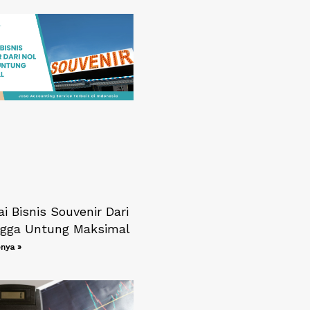
 Bisnis Souvenir Dari
ngga Untung Maksimal
nya »