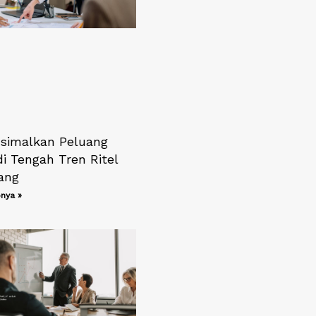
imalkan Peluang
di Tengah Tren Ritel
ang
nya »