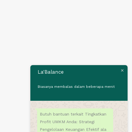
La'Balance
Biasanya membalas dalam beberapa menit
Butuh bantuan terkait Tingkatkan
Profit UMKM Anda: Strategi
Pengelolaan Keuangan Efektif ala