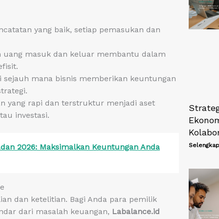
catatan yang baik, setiap pemasukan dan
 uang masuk dan keluar membantu dalam
isit.
 sejauh mana bisnis memberikan keuntungan
rategi.
 yang rapi dan terstruktur menjadi aset
Strate
u investasi.
Ekonom
Kolabor
Selengkap
amadan 2026: Maksimalkan Keuntungan Anda
ce
 dan ketelitian. Bagi Anda para pemilik
indar dari masalah keuangan,
Labalance.id