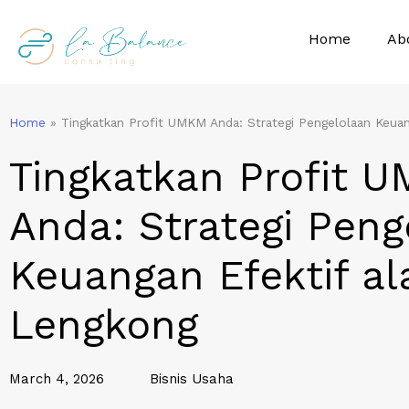
Skip
to
Home
Ab
content
Home
»
Tingkatkan Profit UMKM Anda: Strategi Pengelolaan Keuan
Tingkatkan Profit 
Anda: Strategi Peng
Keuangan Efektif al
Lengkong
March 4, 2026
Bisnis Usaha