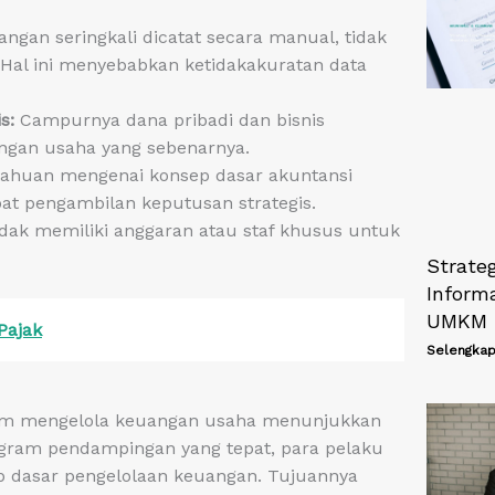
ngan seringkali dicatat secara manual, tidak
. Hal ini menyebabkan ketidakakuratan data
s:
Campurnya dana pribadi dan bisnis
ngan usaha yang sebenarnya.
tahuan mengenai konsep dasar akuntansi
bat pengambilan keputusan strategis.
ak memiliki anggaran atau staf khusus untuk
Strate
Informa
UMKM
Pajak
Selengkap
lam mengelola keuangan usaha menunjukkan
rogram pendampingan yang tepat, para pelaku
ip dasar pengelolaan keuangan. Tujuannya