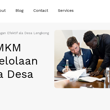
out
Blog
Contact
Services
gan Efektif ala Desa Lengkong
UMKM
elolaan
a Desa