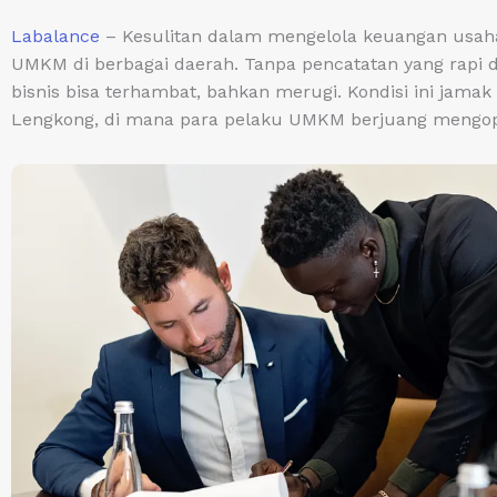
Labalance
– Kesulitan dalam mengelola keuangan usaha
UMKM di berbagai daerah. Tanpa pencatatan yang rapi d
bisnis bisa terhambat, bahkan merugi. Kondisi ini jamak
Lengkong, di mana para pelaku UMKM berjuang mengop