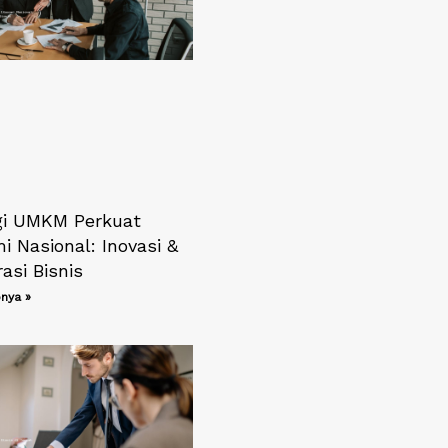
gi UMKM Perkuat
i Nasional: Inovasi &
asi Bisnis
nya »