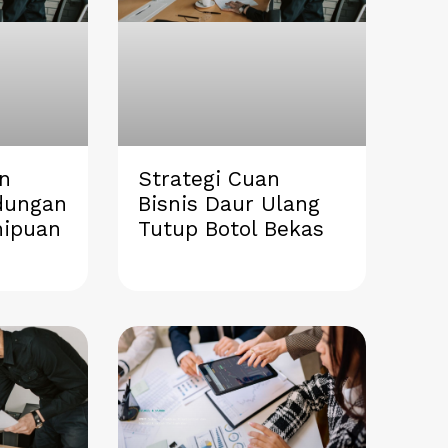
n
Strategi Cuan
dungan
Bisnis Daur Ulang
nipuan
Tutup Botol Bekas