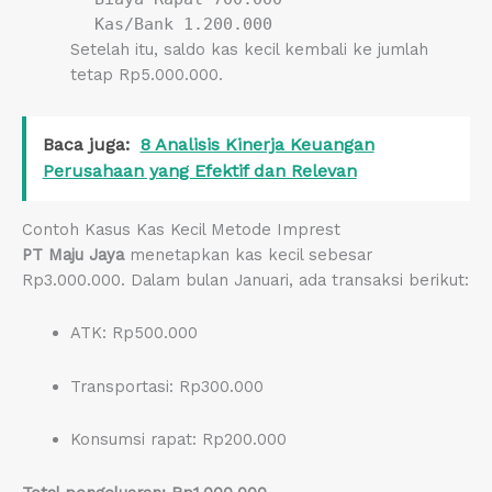
Kas/Bank
1
.
200
.
000
Setelah itu, saldo kas kecil kembali ke jumlah
tetap Rp5.000.000.
Baca juga:
8 Analisis Kinerja Keuangan
Perusahaan yang Efektif dan Relevan
Contoh Kasus Kas Kecil Metode Imprest
PT Maju Jaya
menetapkan kas kecil sebesar
Rp3.000.000. Dalam bulan Januari, ada transaksi berikut:
ATK: Rp500.000
Transportasi: Rp300.000
Konsumsi rapat: Rp200.000