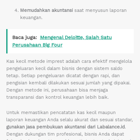
Memudahkan akuntansi
saat menyusun laporan
keuangan.
Baca juga:
Mengenal Deloitte, Salah Satu
Perusahaan Big Four
Kas kecil metode imprest adalah cara efektif mengelola
pengeluaran kecil dalam bisnis dengan sistem saldo
tetap. Setiap pengeluaran dicatat dengan rapi, dan
pengisian kembali dilakukan sesuai jumlah yang dipakai.
Dengan metode ini, perusahaan bisa menjaga
transparansi dan kontrol keuangan lebih baik.
Untuk memastikan pencatatan kas kecil maupun
laporan keuangan Anda selalu akurat dan sesuai standar,
gunakan jasa pembukuan akuntansi dari Labalance.id
.
Dengan dukungan tim profesional, bisnis Anda dapat