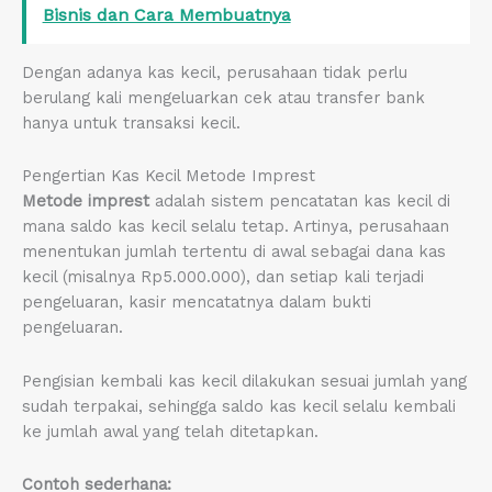
Bisnis dan Cara Membuatnya
Dengan adanya kas kecil, perusahaan tidak perlu
berulang kali mengeluarkan cek atau transfer bank
hanya untuk transaksi kecil.
Pengertian Kas Kecil Metode Imprest
Metode imprest
adalah sistem pencatatan kas kecil di
mana saldo kas kecil selalu tetap. Artinya, perusahaan
menentukan jumlah tertentu di awal sebagai dana kas
kecil (misalnya Rp5.000.000), dan setiap kali terjadi
pengeluaran, kasir mencatatnya dalam bukti
pengeluaran.
Pengisian kembali kas kecil dilakukan sesuai jumlah yang
sudah terpakai, sehingga saldo kas kecil selalu kembali
ke jumlah awal yang telah ditetapkan.
Contoh sederhana: