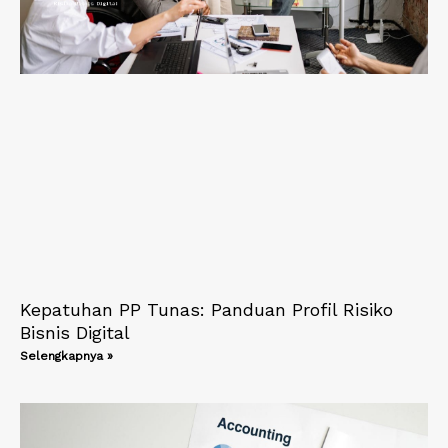
Kepatuhan PP Tunas: Panduan Profil Risiko
Bisnis Digital
Selengkapnya »