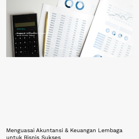
Menguasai Akuntansi & Keuangan Lembaga
untuk Bisnis Sukses