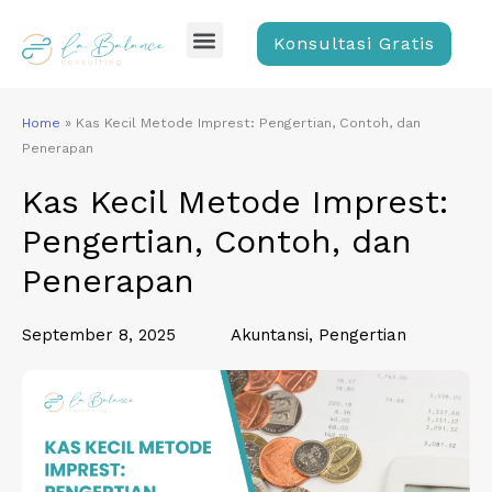
Skip
Menu
to
Konsultasi Gratis
content
Home
»
Kas Kecil Metode Imprest: Pengertian, Contoh, dan
Penerapan
Kas Kecil Metode Imprest:
Pengertian, Contoh, dan
Penerapan
September 8, 2025
Akuntansi
,
Pengertian