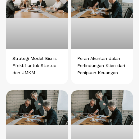
h
a
i
e
i
a
c
n
l
n
t
e
k
e
t
s
b
e
g
e
a
o
d
r
r
p
o
i
a
e
p
k
n
m
s
t
Strategi Model Bisnis
Peran Akuntan dalam
Efektif untuk Startup
Perlindungan Klien dari
dan UMKM
Penipuan Keuangan