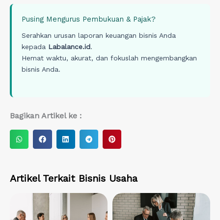
Pusing Mengurus Pembukuan & Pajak?
Serahkan urusan laporan keuangan bisnis Anda
kepada
Labalance.id
.
Hemat waktu, akurat, dan fokuslah mengembangkan
bisnis Anda.
Bagikan Artikel ke :
S
S
S
S
S
h
h
h
h
h
a
a
a
a
a
r
r
r
r
r
Artikel Terkait
Bisnis Usaha
e
e
e
e
e
o
o
o
o
o
n
n
n
n
n
w
f
l
t
p