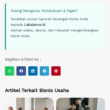
Pusing Mengurus Pembukuan & Pajak?
Serahkan urusan laporan keuangan bisnis Anda
kepada
Labalance.id
.
Hemat waktu, akurat, dan fokuslah mengembangkan
bisnis Anda.
Bagikan Artikel ke :
S
S
S
S
S
h
h
h
h
h
a
a
a
a
a
r
r
r
r
r
Artikel Terkait
Bisnis Usaha
e
e
e
e
e
o
o
o
o
o
n
n
n
n
n
w
f
l
t
p