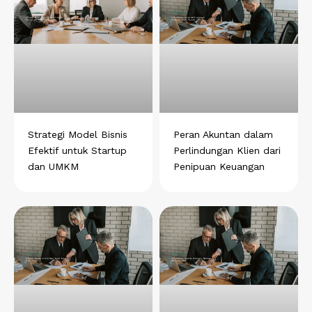
h
a
i
e
i
a
c
n
l
n
t
e
k
e
t
s
b
e
g
e
a
o
d
r
r
p
o
i
a
e
p
k
n
m
s
t
Strategi Model Bisnis
Peran Akuntan dalam
Efektif untuk Startup
Perlindungan Klien dari
dan UMKM
Penipuan Keuangan