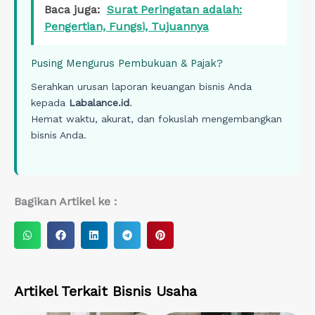
Baca juga:
Surat Peringatan adalah:
Pengertian, Fungsi, Tujuannya
Pusing Mengurus Pembukuan & Pajak?
Serahkan urusan laporan keuangan bisnis Anda
kepada
Labalance.id
.
Hemat waktu, akurat, dan fokuslah mengembangkan
bisnis Anda.
Bagikan Artikel ke :
S
S
S
S
S
h
h
h
h
h
a
a
a
a
a
r
r
r
r
r
Artikel Terkait
Bisnis Usaha
e
e
e
e
e
o
o
o
o
o