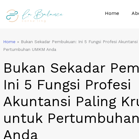
Skip
to
Home
Ab
content
Home
»
Bukan Sekadar Pembukuan: Ini 5 Fungsi Profesi Akuntansi 
Pertumbuhan UMKM Anda
Bukan Sekadar Pem
Ini 5 Fungsi Profesi
Akuntansi Paling Kr
untuk Pertumbuha
Anda