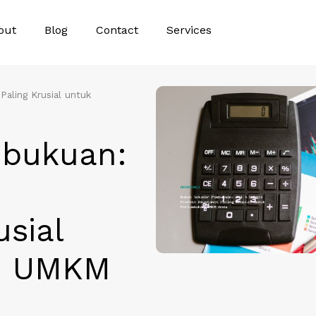
out
Blog
Contact
Services
Paling Krusial untuk
bukuan:
usial
n UMKM