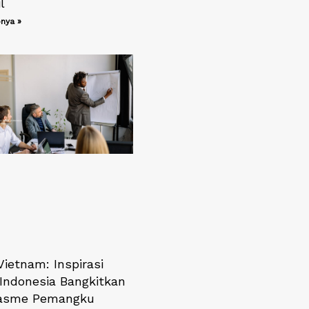
l
nya »
ietnam: Inspirasi
ndonesia Bangkitkan
iasme Pemangku