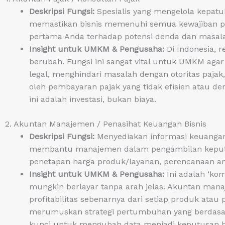
Deskripsi Fungsi:
Spesialis yang mengelola kepatuh
memastikan bisnis memenuhi semua kewajiban pe
pertama Anda terhadap potensi denda dan masa
Insight untuk UMKM & Pengusaha:
Di Indonesia, r
berubah. Fungsi ini sangat vital untuk UMKM aga
legal, menghindari masalah dengan otoritas pajak
oleh pembayaran pajak yang tidak efisien atau d
ini adalah investasi, bukan biaya.
2. Akuntan Manajemen / Penasihat Keuangan Bisnis
Deskripsi Fungsi:
Menyediakan informasi keuangan
membantu manajemen dalam pengambilan keputusan
penetapan harga produk/layanan, perencanaan ang
Insight untuk UMKM & Pengusaha:
Ini adalah ‘kom
mungkin berlayar tanpa arah jelas. Akuntan 
profitabilitas sebenarnya dari setiap produk atau
merumuskan strategi pertumbuhan yang berdasarka
kunci untuk mengubah data menjadi keputusan bi