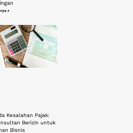
ingan
nya »
a Kesalahan Pajak:
onsultan Berizin untuk
an Bisnis