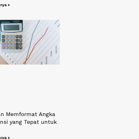
nya »
an Memformat Angka
nsi yang Tepat untuk
nya »