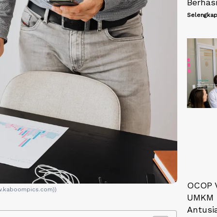
Berhasi
Selengkap
OCOP V
ww.kaboompics.com))
UMKM I
Antus