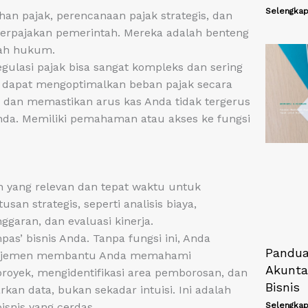
Selengkap
an pajak, perencanaan pajak strategis, dan
rpajakan pemerintah. Mereka adalah benteng
lah hukum.
egulasi pajak bisa sangat kompleks dan sering
r dapat mengoptimalkan beban pajak secara
, dan memastikan arus kas Anda tidak tergerus
enda. Memiliki pemahaman atau akses ke fungsi
 yang relevan dan tepat waktu untuk
 strategis, seperti analisis biaya,
garan, dan evaluasi kinerja.
pas’ bisnis Anda. Tanpa fungsi ini, Anda
Pandu
manajemen membantu Anda memahami
Akunta
 proyek, mengidentifikasi area pemborosan, dan
Bisnis
n data, bukan sekadar intuisi. Ini adalah
Selengkap
snis yang cerdas.