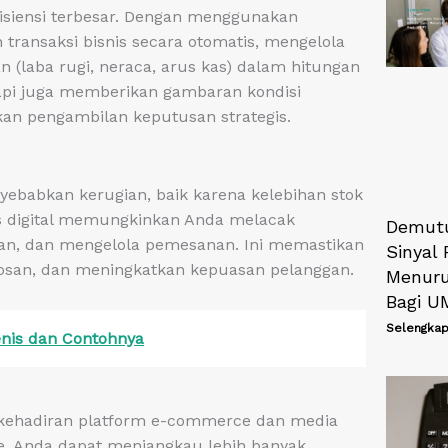
isiensi terbesar. Dengan menggunakan
 transaksi bisnis secara otomatis, mengelola
 (laba rugi, neraca, arus kas) dalam hitungan
tapi juga memberikan gambaran kondisi
kan pengambilan keputusan strategis.
yebabkan kerugian, baik karena kelebihan stok
s digital memungkinkan Anda melacak
Demutu
han, dan mengelola pemesanan. Ini memastikan
Sinyal 
osan, dan meningkatkan kepuasan pelanggan.
Menuru
Bagi 
Selengkap
enis dan Contohnya
 kehadiran platform e-commerce dan media
ne, Anda dapat menjangkau lebih banyak