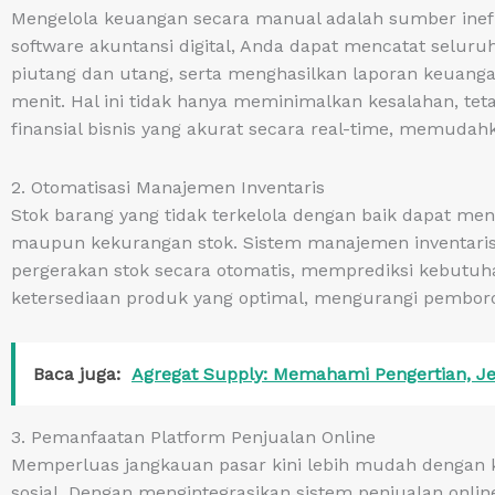
Mengelola keuangan secara manual adalah sumber inef
software akuntansi digital, Anda dapat mencatat seluruh
piutang dan utang, serta menghasilkan laporan keuangan
menit. Hal ini tidak hanya meminimalkan kesalahan, te
finansial bisnis yang akurat secara real-time, memudah
2. Otomatisasi Manajemen Inventaris
Stok barang yang tidak terkelola dengan baik dapat men
maupun kekurangan stok. Sistem manajemen inventari
pergerakan stok secara otomatis, memprediksi kebutu
ketersediaan produk yang optimal, mengurangi pembor
Baca juga:
Agregat Supply: Memahami Pengertian, J
3. Pemanfaatan Platform Penjualan Online
Memperluas jangkauan pasar kini lebih mudah dengan
sosial. Dengan mengintegrasikan sistem penjualan onli