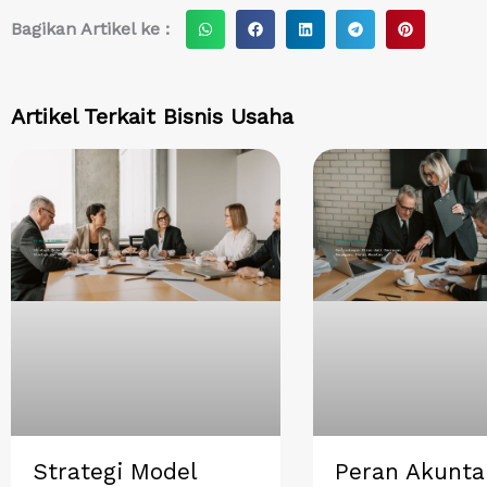
S
S
S
S
S
Bagikan Artikel ke :
h
h
h
h
h
a
a
a
a
a
r
r
r
r
r
Artikel Terkait
Bisnis Usaha
e
e
e
e
e
o
o
o
o
o
n
n
n
n
n
w
f
l
t
p
h
a
i
e
i
a
c
n
l
n
t
e
k
e
t
s
b
e
g
e
a
o
d
r
r
p
o
i
a
e
p
k
n
m
s
t
Strategi Model
Peran Akunta