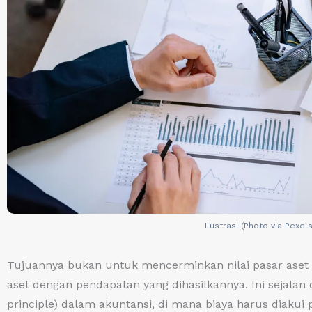
Ilustrasi (Photo via Pexel
Tujuannya bukan untuk mencerminkan nilai pasar aset 
aset dengan pendapatan yang dihasilkannya. Ini sejalan
principle) dalam akuntansi, di mana biaya harus diaku