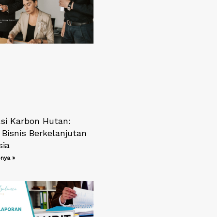
asi Karbon Hutan:
 Bisnis Berkelanjutan
sia
nya »