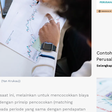
Contoh
Perusa
Selengkap
s (Yan Krukau))
saat ini, melainkan untuk mencocokkan biaya
 dengan prinsip pencocokan (matching
i pada periode yang sama dengan pendapatan