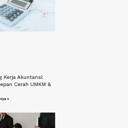
g Kerja Akuntansi:
Depan Cerah UMKM &
nya »