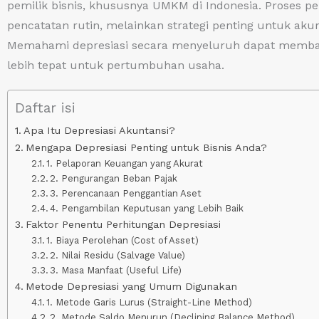
pemilik bisnis, khususnya UMKM di Indonesia. Proses pe
pencatatan rutin, melainkan strategi penting untuk akur
Memahami depresiasi secara menyeluruh dapat memban
lebih tepat untuk pertumbuhan usaha.
Daftar isi
Apa Itu Depresiasi Akuntansi?
Mengapa Depresiasi Penting untuk Bisnis Anda?
1. Pelaporan Keuangan yang Akurat
2. Pengurangan Beban Pajak
3. Perencanaan Penggantian Aset
4. Pengambilan Keputusan yang Lebih Baik
Faktor Penentu Perhitungan Depresiasi
1. Biaya Perolehan (Cost of Asset)
2. Nilai Residu (Salvage Value)
3. Masa Manfaat (Useful Life)
Metode Depresiasi yang Umum Digunakan
1. Metode Garis Lurus (Straight-Line Method)
2. Metode Saldo Menurun (Declining Balance Method)