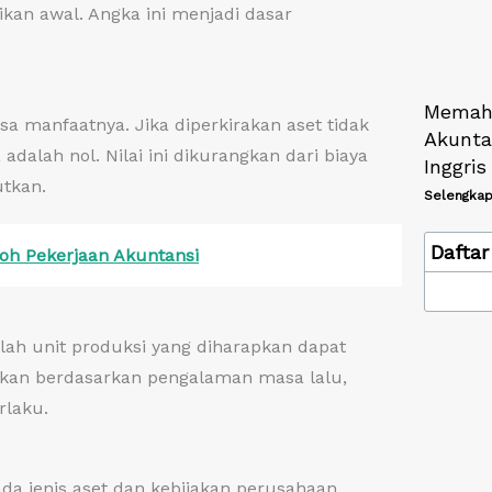
aikan awal. Angka ini menjadi dasar
Memah
asa manfaatnya. Jika diperkirakan aset tidak
Akuntan
 adalah nol. Nilai ini dikurangkan dari biaya
Inggri
tkan.
Selengkap
Daftar 
toh Pekerjaan Akuntansi
lah unit produksi yang diharapkan dapat
tukan berdasarkan pengalaman masa lalu,
rlaku.
ada jenis aset dan kebijakan perusahaan.