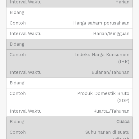
Harian
Harga saham perusahaan
Harian/Mingguan
Indeks Harga Konsumen
(IHK)
Bulanan/Tahunan
Produk Domestik Bruto
(GDP)
Kuartal/Tahunan
Cuaca
Suhu harian di suatu