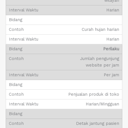
wilayah
Harian
Curah hujan harian
Harian
Perilaku
Jumlah pengunjung
website per jam
Per jam
Penjualan produk di toko
Harian/Mingguan
Detak jantung pasien