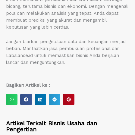
bidang, terutama bisnis dan ekonomi. Dengan mengenali
pola dan melakukan analisis yang tepat, Anda dapat
membuat prediksi yang akurat dan mengambil
keputusan yang lebih cerdas.
Jangan biarkan pengelolaan data dan keuangan menjadi
beban. Manfaatkan jasa pembukuan profesional dari
Labalance.id untuk memastikan bisnis Anda berjalan
lancar dan menguntungkan.
Bagikan Artikel ke :
S
S
S
S
S
h
h
h
h
h
a
a
a
a
a
r
r
r
r
r
Artikel Terkait
Bisnis Usaha
dan
e
e
e
e
e
Pengertian
o
o
o
o
o