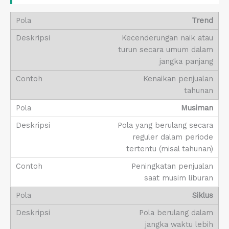
Trend
Kecenderungan naik atau
turun secara umum dalam
jangka panjang
Kenaikan penjualan
tahunan
Musiman
Pola yang berulang secara
reguler dalam periode
tertentu (misal tahunan)
Peningkatan penjualan
saat musim liburan
Siklus
Pola berulang dalam
jangka waktu lebih