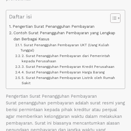
Daftar isi
Pengertian Surat Penangguhan Pembayaran
Contoh Surat Penangguhan Pembayaran yang Lengkap
dan Berbagai Kasus
1. Surat Penangguhan Pembayaran UKT (Uang Kuliah
Tunggal)
2. Surat Penangguhan Pembayaran dari Pemerintah
kepada Perusahaan
3. Surat Penangguhan Pembayaran Kredit Perusahaan
4. Surat Penangguhan Pembayaran Harga Barang
5. Surat Penangguhan Pembayaran Listrik oleh Rumah
Sakit
Pengertian Surat Penangguhan Pembayaran
Surat penangguhan pembayaran adalah surat resmi yang
berisi permintaan kepada pihak kreditur atau penjual
agar memberikan kelonggaran waktu dalam melakukan
pembayaran. Surat ini biasanya mencantumkan alasan
penundaan pembayaran dan jangka waktu yang