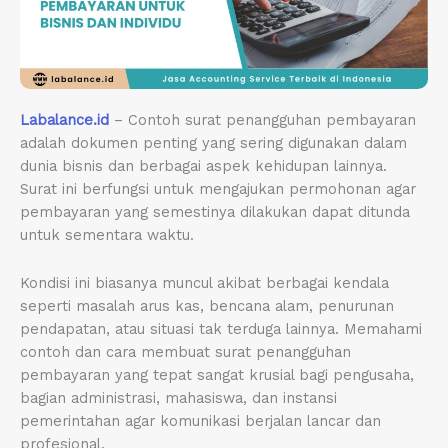
Labalance.id
– Contoh surat penangguhan pembayaran
adalah dokumen penting yang sering digunakan dalam
dunia bisnis dan berbagai aspek kehidupan lainnya.
Surat ini berfungsi untuk mengajukan permohonan agar
pembayaran yang semestinya dilakukan dapat ditunda
untuk sementara waktu.
Kondisi ini biasanya muncul akibat berbagai kendala
seperti masalah arus kas, bencana alam, penurunan
pendapatan, atau situasi tak terduga lainnya. Memahami
contoh dan cara membuat surat penangguhan
pembayaran yang tepat sangat krusial bagi pengusaha,
bagian administrasi, mahasiswa, dan instansi
pemerintahan agar komunikasi berjalan lancar dan
profesional.