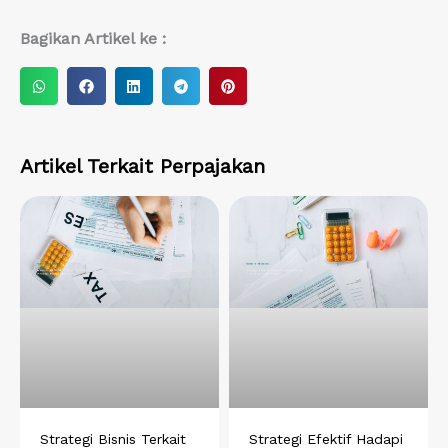
Bagikan Artikel ke :
S
S
S
S
S
h
h
h
h
h
a
a
a
a
a
r
r
r
r
r
Artikel Terkait
Perpajakan
e
e
e
e
e
o
o
o
o
o
n
n
n
n
n
w
f
l
t
p
h
a
i
e
i
a
c
n
l
n
t
e
k
e
t
s
b
e
g
e
a
o
d
r
r
p
o
i
a
e
p
k
n
m
s
t
Strategi Bisnis Terkait
Strategi Efektif Hadapi