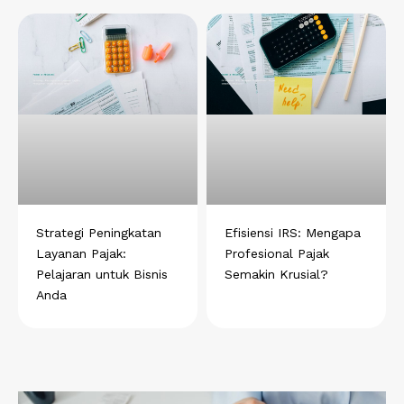
Strategi Peningkatan
Efisiensi IRS: Mengapa
Layanan Pajak:
Profesional Pajak
Pelajaran untuk Bisnis
Semakin Krusial?
Anda