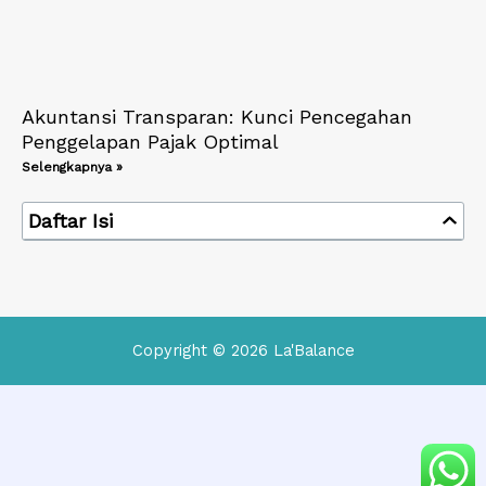
Akuntansi Transparan: Kunci Pencegahan
Penggelapan Pajak Optimal
Selengkapnya »
Daftar Isi
Copyright © 2026 La'Balance