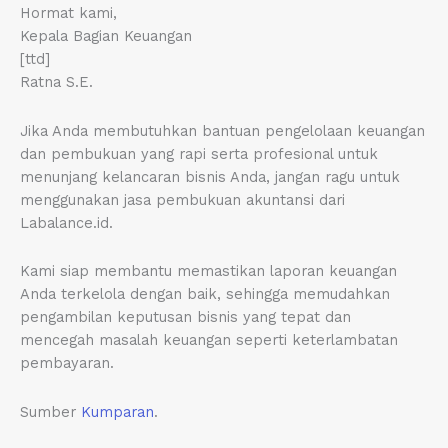
Hormat kami,
Kepala Bagian Keuangan
[ttd]
Ratna S.E.
Jika Anda membutuhkan bantuan pengelolaan keuangan
dan pembukuan yang rapi serta profesional untuk
menunjang kelancaran bisnis Anda, jangan ragu untuk
menggunakan jasa pembukuan akuntansi dari
Labalance.id.
Kami siap membantu memastikan laporan keuangan
Anda terkelola dengan baik, sehingga memudahkan
pengambilan keputusan bisnis yang tepat dan
mencegah masalah keuangan seperti keterlambatan
pembayaran.
Sumber
Kumparan
.