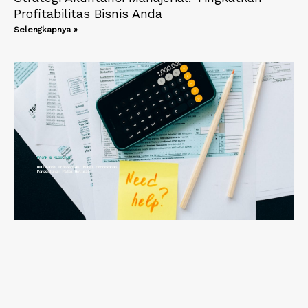
Profitabilitas Bisnis Anda
Selengkapnya »