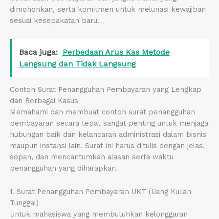
dimohonkan, serta komitmen untuk melunasi kewajiban
sesuai kesepakatan baru.
Baca juga:
Perbedaan Arus Kas Metode
Langsung dan Tidak Langsung
Contoh Surat Penangguhan Pembayaran yang Lengkap
dan Berbagai Kasus
Memahami dan membuat contoh surat penangguhan
pembayaran secara tepat sangat penting untuk menjaga
hubungan baik dan kelancaran administrasi dalam bisnis
maupun instansi lain. Surat ini harus ditulis dengan jelas,
sopan, dan mencantumkan alasan serta waktu
penangguhan yang diharapkan.
1. Surat Penangguhan Pembayaran UKT (Uang Kuliah
Tunggal)
Untuk mahasiswa yang membutuhkan kelonggaran