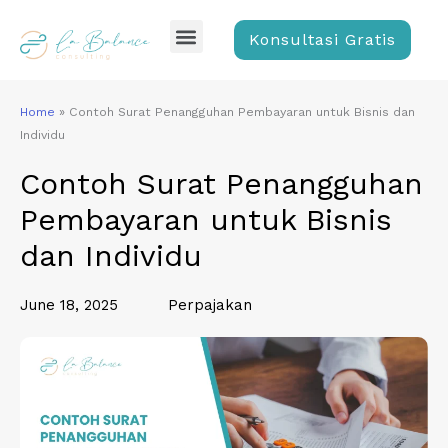
Skip
Menu
to
Konsultasi Gratis
content
Home
»
Contoh Surat Penangguhan Pembayaran untuk Bisnis dan
Individu
Contoh Surat Penangguhan
Pembayaran untuk Bisnis
dan Individu
June 18, 2025
Perpajakan