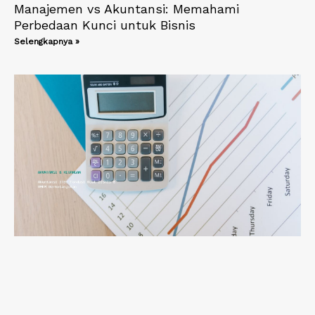
Manajemen vs Akuntansi: Memahami
Perbedaan Kunci untuk Bisnis
Selengkapnya »