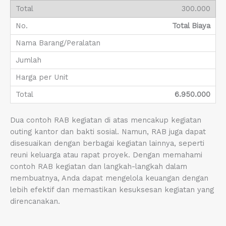
300.000
Total Biaya
6.950.000
Dua contoh RAB kegiatan di atas mencakup kegiatan
outing kantor dan bakti sosial. Namun, RAB juga dapat
disesuaikan dengan berbagai kegiatan lainnya, seperti
reuni keluarga atau rapat proyek. Dengan memahami
contoh RAB kegiatan dan langkah-langkah dalam
membuatnya, Anda dapat mengelola keuangan dengan
lebih efektif dan memastikan kesuksesan kegiatan yang
direncanakan.