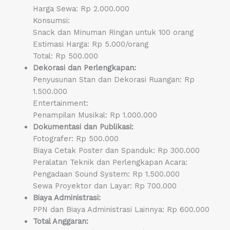
Harga Sewa: Rp 2.000.000
Konsumsi:
Snack dan Minuman Ringan untuk 100 orang
Estimasi Harga: Rp 5.000/orang
Total: Rp 500.000
Dekorasi dan Perlengkapan:
Penyusunan Stan dan Dekorasi Ruangan: Rp
1.500.000
Entertainment:
Penampilan Musikal: Rp 1.000.000
Dokumentasi dan Publikasi:
Fotografer: Rp 500.000
Biaya Cetak Poster dan Spanduk: Rp 300.000
Peralatan Teknik dan Perlengkapan Acara:
Pengadaan Sound System: Rp 1.500.000
Sewa Proyektor dan Layar: Rp 700.000
Biaya Administrasi:
PPN dan Biaya Administrasi Lainnya: Rp 600.000
Total Anggaran: