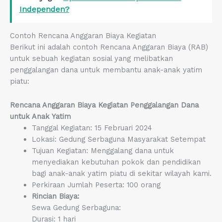
Independen?
Contoh Rencana Anggaran Biaya Kegiatan
Berikut ini adalah contoh Rencana Anggaran Biaya (RAB)
untuk sebuah kegiatan sosial yang melibatkan
penggalangan dana untuk membantu anak-anak yatim
piatu:
Rencana Anggaran Biaya Kegiatan Penggalangan Dana
untuk Anak Yatim
Tanggal Kegiatan: 15 Februari 2024
Lokasi: Gedung Serbaguna Masyarakat Setempat
Tujuan Kegiatan: Menggalang dana untuk
menyediakan kebutuhan pokok dan pendidikan
bagi anak-anak yatim piatu di sekitar wilayah kami.
Perkiraan Jumlah Peserta: 100 orang
Rincian Biaya:
Sewa Gedung Serbaguna:
Durasi: 1 hari