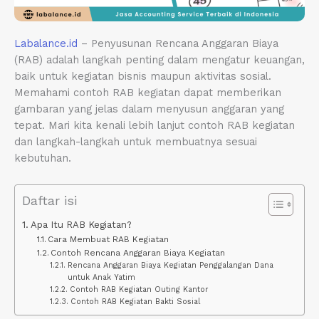
Labalance.id
– Penyusunan Rencana Anggaran Biaya
(RAB) adalah langkah penting dalam mengatur keuangan,
baik untuk kegiatan bisnis maupun aktivitas sosial.
Memahami contoh RAB kegiatan dapat memberikan
gambaran yang jelas dalam menyusun anggaran yang
tepat. Mari kita kenali lebih lanjut contoh RAB kegiatan
dan langkah-langkah untuk membuatnya sesuai
kebutuhan.
Daftar isi
Apa Itu RAB Kegiatan?
Cara Membuat RAB Kegiatan
Contoh Rencana Anggaran Biaya Kegiatan
Rencana Anggaran Biaya Kegiatan Penggalangan Dana
untuk Anak Yatim
Contoh RAB Kegiatan Outing Kantor
Contoh RAB Kegiatan Bakti Sosial