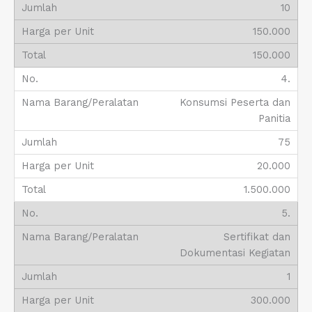
10
150.000
150.000
4.
Konsumsi Peserta dan
Panitia
75
20.000
1.500.000
5.
Sertifikat dan
Dokumentasi Kegiatan
1
300.000