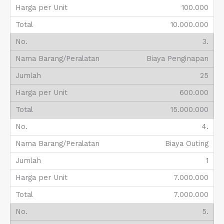
100.000
10.000.000
3.
Biaya Penginapan
25
600.000
15.000.000
4.
Biaya Outing
1
7.000.000
7.000.000
5.