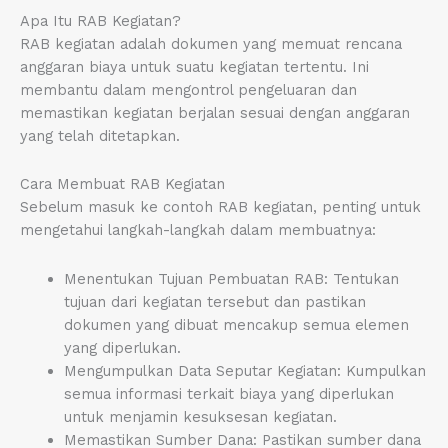
Apa Itu RAB Kegiatan?
RAB kegiatan adalah dokumen yang memuat rencana
anggaran biaya untuk suatu kegiatan tertentu. Ini
membantu dalam mengontrol pengeluaran dan
memastikan kegiatan berjalan sesuai dengan anggaran
yang telah ditetapkan.
Cara Membuat RAB Kegiatan
Sebelum masuk ke contoh RAB kegiatan, penting untuk
mengetahui langkah-langkah dalam membuatnya:
Menentukan Tujuan Pembuatan RAB: Tentukan
tujuan dari kegiatan tersebut dan pastikan
dokumen yang dibuat mencakup semua elemen
yang diperlukan.
Mengumpulkan Data Seputar Kegiatan: Kumpulkan
semua informasi terkait biaya yang diperlukan
untuk menjamin kesuksesan kegiatan.
Memastikan Sumber Dana: Pastikan sumber dana