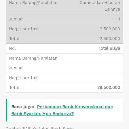
Games dan Hiburan
Lainnya
1
2.500.000
2.500.000
Total Biaya
39.500.000
Baca juga:
Perbedaan Bank Konvensional dan
Bank Syariah, Apa Bedanya?
Contoh RAB Kegiatan Bakti Sosial