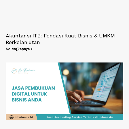
Akuntansi ITB: Fondasi Kuat Bisnis & UMKM
Berkelanjutan
Selengkapnya »