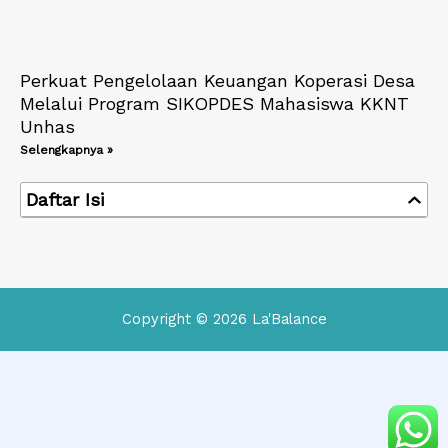
Perkuat Pengelolaan Keuangan Koperasi Desa
Melalui Program SIKOPDES Mahasiswa KKNT
Unhas
Selengkapnya »
Daftar Isi
Copyright © 2026 La'Balance