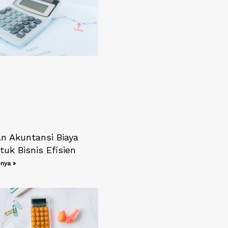
n Akuntansi Biaya
uk Bisnis Efisien
nya »