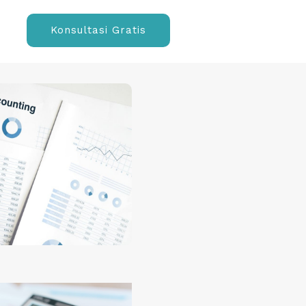
Konsultasi Gratis