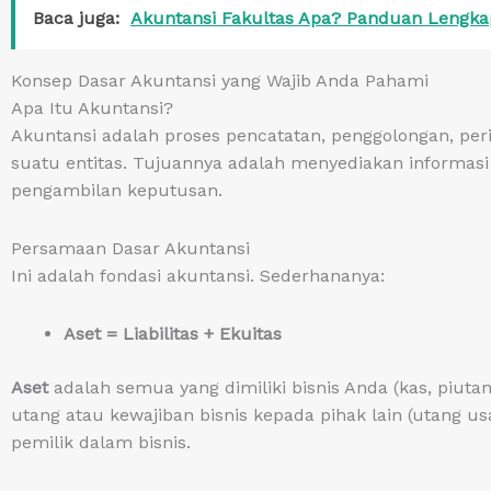
Baca juga:
Akuntansi Fakultas Apa? Panduan Lengka
Konsep Dasar Akuntansi yang Wajib Anda Pahami
Apa Itu Akuntansi?
Akuntansi adalah proses pencatatan, penggolongan, per
suatu entitas. Tujuannya adalah menyediakan informas
pengambilan keputusan.
Persamaan Dasar Akuntansi
Ini adalah fondasi akuntansi. Sederhananya:
Aset = Liabilitas + Ekuitas
Aset
adalah semua yang dimiliki bisnis Anda (kas, piuta
utang atau kewajiban bisnis kepada pihak lain (utang u
pemilik dalam bisnis.