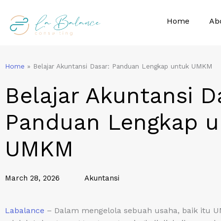
Skip
to
Home
Ab
content
Home
»
Belajar Akuntansi Dasar: Panduan Lengkap untuk UMKM
Belajar Akuntansi D
Panduan Lengkap u
UMKM
March 28, 2026
Akuntansi
Labalance
– Dalam mengelola sebuah usaha, baik itu U