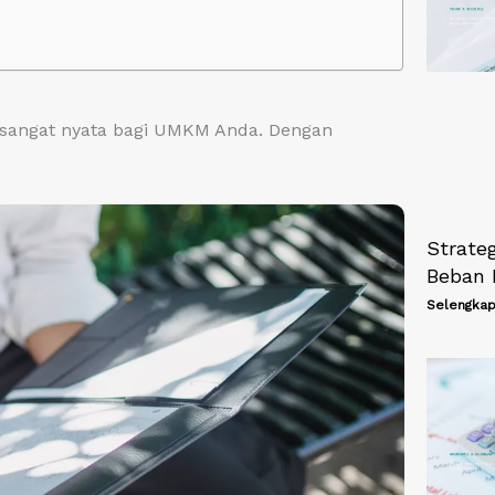
 sangat nyata bagi UMKM Anda. Dengan
Strateg
Beban 
Selengkap