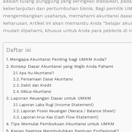
adalah tulang punggung yang seringkali diabaikan, pad
keberlanjutan dan pertumbuhan bisnis. Bagi pemilik U
mengembangkan usahanya, memahami akuntansi dasar b
keharusan. Artikel ini akan memandu Anda “belajar akun
mudah dipahami, khusus untuk Anda para pebisnis di I
Daftar isi
Mengapa Akuntansi Penting bagi UMKM Anda?
Konsep Dasar Akuntansi yang Wajib Anda Pahami
Apa Itu Akuntansi?
Persamaan Dasar Akuntansi
Debit dan Kredit
Siklus Akuntansi
Laporan Keuangan Dasar untuk UMKM
Laporan Laba Rugi (Income Statement)
Laporan Posisi Keuangan (Neraca / Balance Sheet)
Laporan Arus Kas (Cash Flow Statement)
Tips Memulai Pembukuan Akuntansi untuk UMKM
Kapan Saatnya Membutuhkan Bantuan Profesional?