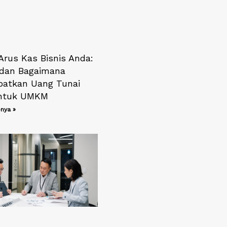
Arus Kas Bisnis Anda:
dan Bagaimana
atkan Uang Tunai
untuk UMKM
nya »