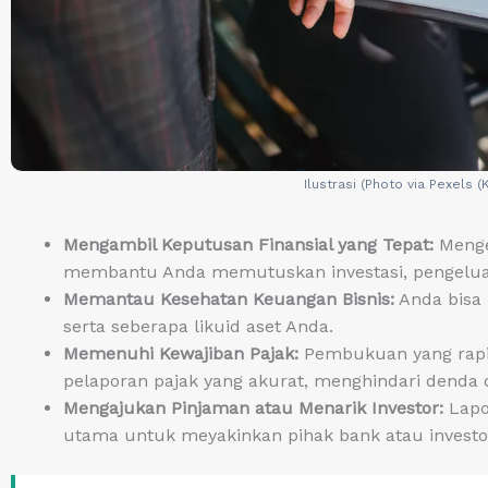
Ilustrasi (Photo via Pexels (
Mengambil Keputusan Finansial yang Tepat:
Menge
membantu Anda memutuskan investasi, pengeluara
Memantau Kesehatan Keuangan Bisnis:
Anda bisa 
serta seberapa likuid aset Anda.
Memenuhi Kewajiban Pajak:
Pembukuan yang rapi 
pelaporan pajak yang akurat, menghindari dend
Mengajukan Pinjaman atau Menarik Investor:
Lapo
utama untuk meyakinkan pihak bank atau investo