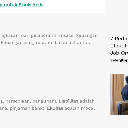
p untuk Bisnis Anda
ingkasan, dan pelaporan transaksi keuangan
7 Perl
i keuangan yang relevan dan andal untuk
Efekti
Job Or
Selengkap
ng, persediaan, bangunan).
Liabilitas
adalah
saha, pinjaman bank).
Ekuitas
adalah modal