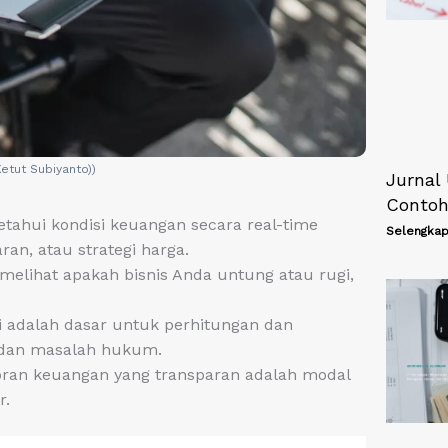
Ketut Subiyanto))
Jurnal
Contoh 
tahui kondisi keuangan secara real-time
Selengkap
n, atau strategi harga.
melihat apakah bisnis Anda untung atau rugi,
adalah dasar untuk perhitungan dan
a dan masalah hukum.
ran keuangan yang transparan adalah modal
r.