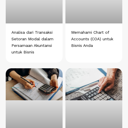
s
b
e
g
e
a
o
d
r
r
p
o
i
a
e
p
k
n
m
s
t
Analisa dari Transaksi
Memahami Chart of
Setoran Modal dalam
Accounts (COA) untuk
Persamaan Akuntansi
Bisnis Anda
untuk Bisnis